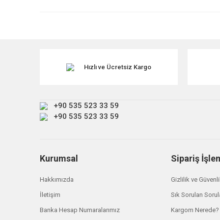
Ürün resmi kalitesiz, bozuk veya görüntülenemiyor.
Ürün açıklamasında eksik bilgiler bulunuyor.
Ürün bilgilerinde hatalar bulunuyor.
Ürün fiyatı diğer sitelerden daha pahalı.
Hızlı ve Ücretsiz Kargo
Bu ürüne benzer farklı alternatifler olmalı.
+90 535 523 33 59
+90 535 523 33 59
Kurumsal
Sipariş İşle
Hakkımızda
Gizlilik ve Güvenl
İletişim
Sık Sorulan Sorul
Banka Hesap Numaralarımız
Kargom Nerede?