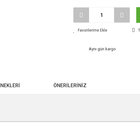
T
Aynı gün kargo
ENEKLERI
ÖNERILERINIZ
9
r konularda yetersiz gördüğünüz noktaları öneri formunu kullanarak tarafımıza ile