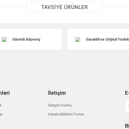
TAVSİYE ÜRÜNLER
Güvenli Alışveriş
Garantili ve Orijinal Yede
Gönder
mleri
İletişim
E
ik
İletişim Formu
ar
Havale Bildirim Formu
B