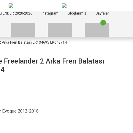
+90 535 523 33 59
+90 535 523 33 59
EFENDER 2020-2026
Instagram
Bloglarımız
Sayfalar
2 Arka Fren Balatası LR134695 LR043714
 Freelander 2 Arka Fren Balatası
14
r Evoque 2012-2018