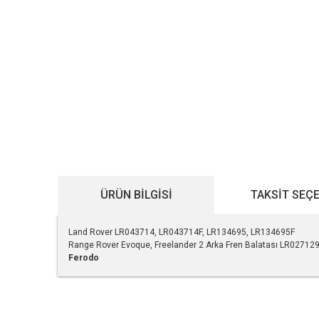
ÜRÜN BILGISI
TAKSIT SEÇ
Land Rover LR043714, LR043714F, LR134695, LR134695F
Range Rover Evoque, Freelander 2 Arka Fren Balatası LR02712
Ferodo
Bu ürünün fiyat bilgisi, resim, ürün açıklamalarında ve diğe
Görüş ve önerileriniz için teşekkür ederiz.