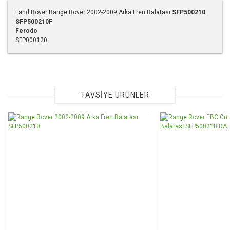
Land Rover Range Rover 2002-2009 Arka Fren Balatası
SFP500210
,
SFP500210F
Ferodo
SFP000120
Bu ürünün fiyat bilgisi, resim, ürün açıklamalarında ve diğer
konularda yetersiz gördüğünüz noktaları öneri formunu
kullanarak tarafımıza iletebilirsiniz.
Görüş ve önerileriniz için teşekkür ederiz.
TAVSİYE ÜRÜNLER
Ürün resmi kalitesiz, bozuk veya görüntülenemiyor.
Ürün açıklamasında eksik bilgiler bulunuyor.
Ürün bilgilerinde hatalar bulunuyor.
Ürün fiyatı diğer sitelerden daha pahalı.
Bu ürüne benzer farklı alternatifler olmalı.