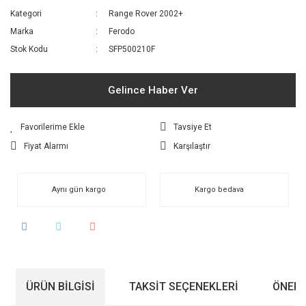
Kategori
Range Rover 2002+
Marka
Ferodo
Stok Kodu
SFP500210F
Gelince Haber Ver
Tavsiye Et
Fiyat Alarmı
Karşılaştır
Aynı gün kargo
Kargo bedava
ÜRÜN BILGISI
TAKSIT SEÇENEKLERI
ÖNERI