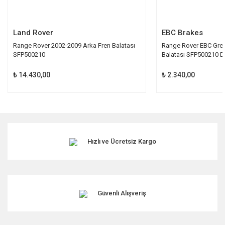
Gönder
Land Rover
EBC Brakes
Range Rover 2002-2009 Arka Fren Balatası
Range Rover EBC Gree
SFP500210
Balatası SFP500210 
₺ 14.430,00
₺ 2.340,00
Hızlı ve Ücretsiz Kargo
Güvenli Alışveriş