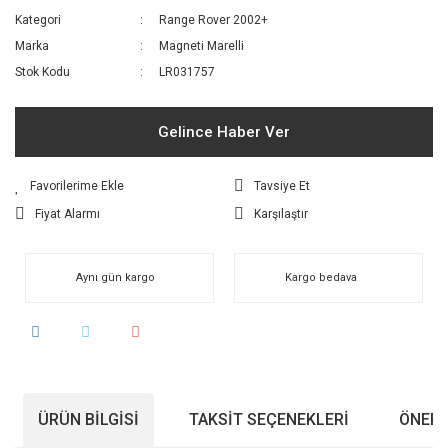
Kategori
Range Rover 2002+
Marka
Magneti Marelli
Stok Kodu
LR031757
Gelince Haber Ver
Tavsiye Et
Fiyat Alarmı
Karşılaştır
Aynı gün kargo
Kargo bedava
ÜRÜN BILGISI
TAKSIT SEÇENEKLERI
ÖNERI