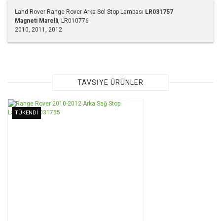
Land Rover Range Rover Arka Sol Stop Lambası
LR031757
Magneti Marelli
, LR010776
2010, 2011, 2012
Bu ürünün fiyat bilgisi, resim, ürün açıklamalarında ve diğer
konularda yetersiz gördüğünüz noktaları öneri formunu
kullanarak tarafımıza iletebilirsiniz.
Görüş ve önerileriniz için teşekkür ederiz.
TAVSİYE ÜRÜNLER
Ürün resmi kalitesiz, bozuk veya görüntülenemiyor.
TÜKENDİ
Ürün açıklamasında eksik bilgiler bulunuyor.
Ürün bilgilerinde hatalar bulunuyor.
Ürün fiyatı diğer sitelerden daha pahalı.
Bu ürüne benzer farklı alternatifler olmalı.