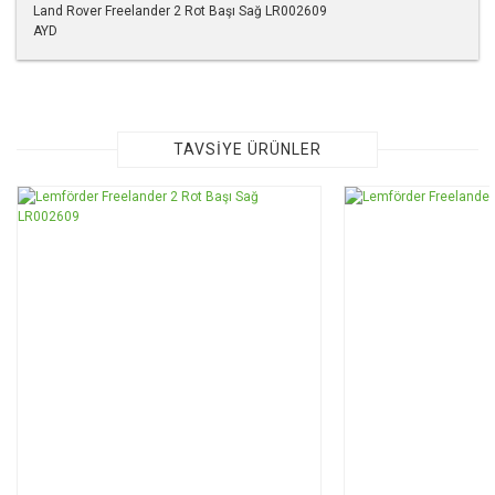
Land Rover Freelander 2 Rot Başı Sağ LR002609
AYD
Bu ürünün fiyat bilgisi, resim, ürün açıklamalarında ve diğer
konularda yetersiz gördüğünüz noktaları öneri formunu
kullanarak tarafımıza iletebilirsiniz.
Görüş ve önerileriniz için teşekkür ederiz.
TAVSİYE ÜRÜNLER
Ürün resmi kalitesiz, bozuk veya görüntülenemiyor.
Ürün açıklamasında eksik bilgiler bulunuyor.
Ürün bilgilerinde hatalar bulunuyor.
Ürün fiyatı diğer sitelerden daha pahalı.
Bu ürüne benzer farklı alternatifler olmalı.
Gönder