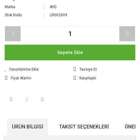
Marka
AYD
Stok Kodu
LR002609
Sepete Ekle
Tavsiye Et
Fiyat Alarmı
Karşılaştır
ÜRÜN BILGISI
TAKSIT SEÇENEKLERI
ÖNERI