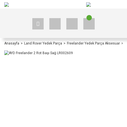
+90 535 523 33 59
+90 535 523 33 59
Anasayfa
Land Rover Yedek Parça
Freelander Yedek Parça Aksesuar
F