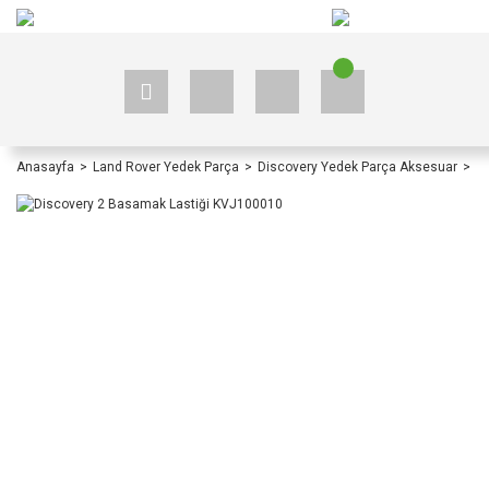
+90 535 523 33 59
+90 535 523 33 59
Anasayfa
Land Rover Yedek Parça
Discovery Yedek Parça Aksesuar
D