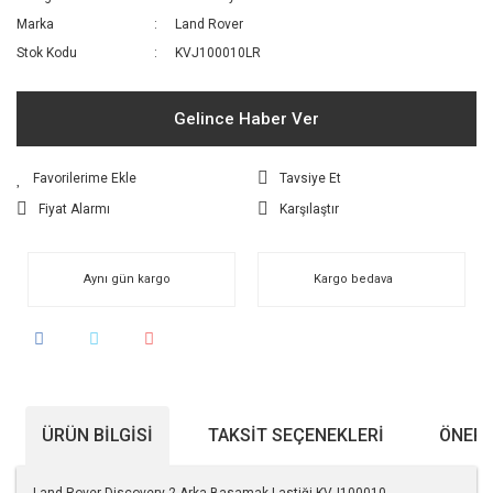
Marka
Land Rover
Stok Kodu
KVJ100010LR
Gelince Haber Ver
Tavsiye Et
Fiyat Alarmı
Karşılaştır
Aynı gün kargo
Kargo bedava
ÜRÜN BILGISI
TAKSIT SEÇENEKLERI
ÖNERI
Land Rover Discovery 2 Arka Basamak Lastiği KVJ100010