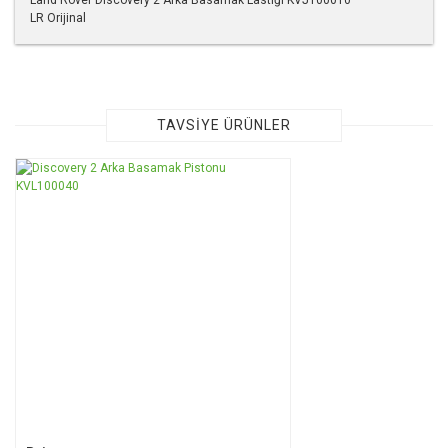
LR Orijinal
Bu ürünün fiyat bilgisi, resim, ürün açıklamalarında ve diğer
konularda yetersiz gördüğünüz noktaları öneri formunu
kullanarak tarafımıza iletebilirsiniz.
Görüş ve önerileriniz için teşekkür ederiz.
TAVSİYE ÜRÜNLER
Ürün resmi kalitesiz, bozuk veya görüntülenemiyor.
TÜKENDİ
Ürün açıklamasında eksik bilgiler bulunuyor.
Ürün bilgilerinde hatalar bulunuyor.
Ürün fiyatı diğer sitelerden daha pahalı.
Bu ürüne benzer farklı alternatifler olmalı.
Gönder