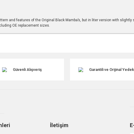
tern and features of the Original Black Mamba’s, but in liter version with slightl
ncluding OE replacement sizes.
r konularda yetersiz gördüğünüz noktaları öneri formunu kullanarak tarafımıza ile
Güvenli Alışveriş
Garantili ve Orijinal Yede
mleri
İletişim
E
Gönder