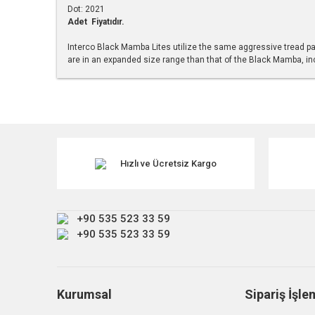
Dot: 2021
Adet Fiyatıdır.
Interco Black Mamba Lites utilize the same aggressive tread pat
are in an expanded size range than that of the Black Mamba, i
Bu ürünün fiyat bilgisi, resim, ürün açıklamalarında ve diğe
Görüş ve önerileriniz için teşekkür ederiz.
Ürün resmi kalitesiz, bozuk veya görüntülenemiyor.
Ürün açıklamasında eksik bilgiler bulunuyor.
Hızlı ve Ücretsiz Kargo
Ürün bilgilerinde hatalar bulunuyor.
Ürün fiyatı diğer sitelerden daha pahalı.
+90 535 523 33 59
Bu ürüne benzer farklı alternatifler olmalı.
+90 535 523 33 59
Kurumsal
Sipariş İşle