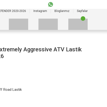
+90 535 523 33 59
+90 535 523 33 59
EFENDER 2020-2026
Instagram
Bloglarımız
Sayfalar
xtremely Aggressive ATV Lastik
26
f Road Lastik