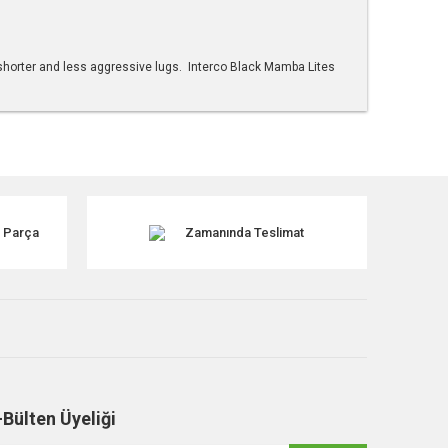
y shorter and less aggressive lugs. Interco Black Mamba Lites
tebilirsiniz.
k Parça
Zamanında Teslimat
-Bülten Üyeliği