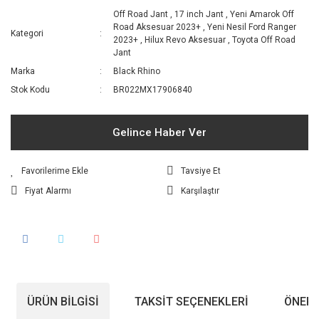
Off Road Jant
,
17 inch Jant
,
Yeni Amarok Off
Road Aksesuar 2023+
,
Yeni Nesil Ford Ranger
Kategori
2023+
,
Hilux Revo Aksesuar
,
Toyota Off Road
Jant
Marka
Black Rhino
Stok Kodu
BR022MX17906840
Gelince Haber Ver
Tavsiye Et
Fiyat Alarmı
Karşılaştır
ÜRÜN BILGISI
TAKSIT SEÇENEKLERI
ÖNERI