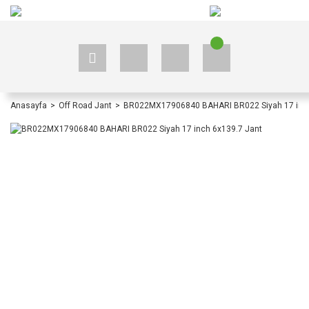
+90 535 523 33 59
+90 535 523 33 59
Anasayfa
Off Road Jant
BR022MX17906840 BAHARI BR022 Siyah 17 inch