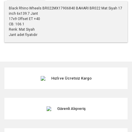
Black Rhino Wheels BR022MX17906840 BAHARI BR022 Mat Siyah 17
inch 6x139.7 Jant
17x9 Offset ET +40
CB: 106.1
Renk: Mat Siyah
Jant adet fiyatıdır
Bu ürünün fiyat bilgisi, resim, ürün açıklamalarında ve diğer
konularda yetersiz gördüğünüz noktaları öneri formunu
kullanarak tarafımıza iletebilirsiniz.
Görüş ve önerileriniz için teşekkür ederiz.
Hızlı ve Ücretsiz Kargo
Ürün resmi kalitesiz, bozuk veya görüntülenemiyor.
Ürün açıklamasında eksik bilgiler bulunuyor.
Ürün bilgilerinde hatalar bulunuyor.
Ürün fiyatı diğer sitelerden daha pahalı.
Güvenli Alışveriş
Bu ürüne benzer farklı alternatifler olmalı.