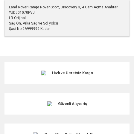
Land Rover Range Rover Sport, Discovery 3, 4 Cam Açma Anahtarı
YUD501070PVJ
LR Orijinal
Sağ Ön, Arka Sağ ve Sol yolcu
Şasi No 9A999999 Kadar
Bu ürünün fiyat bilgisi, resim, ürün açıklamalarında ve diğer
konularda yetersiz gördüğünüz noktaları öneri formunu
kullanarak tarafımıza iletebilirsiniz.
Görüş ve önerileriniz için teşekkür ederiz.
Hızlı ve Ücretsiz Kargo
Ürün resmi kalitesiz, bozuk veya görüntülenemiyor.
Ürün açıklamasında eksik bilgiler bulunuyor.
Ürün bilgilerinde hatalar bulunuyor.
Ürün fiyatı diğer sitelerden daha pahalı.
Güvenli Alışveriş
Bu ürüne benzer farklı alternatifler olmalı.