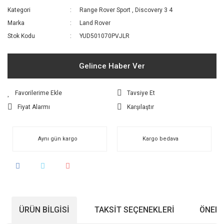
Kategori
Range Rover Sport
,
Discovery 3 4
Marka
Land Rover
Stok Kodu
YUD501070PVJLR
Gelince Haber Ver
Tavsiye Et
Fiyat Alarmı
Karşılaştır
Aynı gün kargo
Kargo bedava
ÜRÜN BILGISI
TAKSIT SEÇENEKLERI
ÖNERI