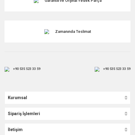
Garantili ve Orijinal Yedek Parça
Gönder
Zamanında Teslimat
+90 535 523 33 59
+90 535 523 33 59
Kurumsal
Sipariş İşlemleri
İletişim