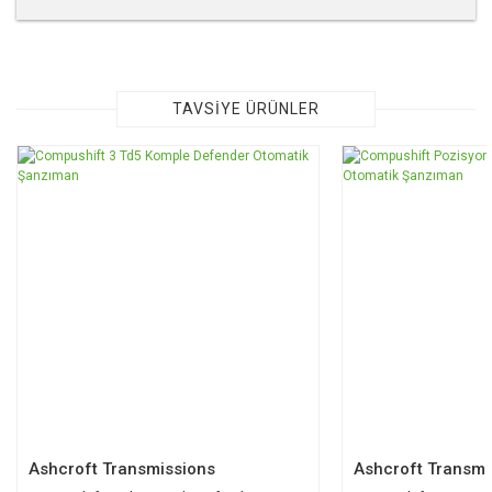
Bu ürünün fiyat bilgisi, resim, ürün açıklamalarında ve diğer
konularda yetersiz gördüğünüz noktaları öneri formunu
kullanarak tarafımıza iletebilirsiniz.
Görüş ve önerileriniz için teşekkür ederiz.
TAVSİYE ÜRÜNLER
Ürün resmi kalitesiz, bozuk veya görüntülenemiyor.
TÜKENDİ
TÜKENDİ
Ürün açıklamasında eksik bilgiler bulunuyor.
Ürün bilgilerinde hatalar bulunuyor.
Ürün fiyatı diğer sitelerden daha pahalı.
Bu ürüne benzer farklı alternatifler olmalı.
Gönder
Ashcroft Transmissions
Ashcroft Transmi