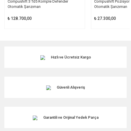
Compushift 3 Td5 Komple Defender
Compushift Pozisyon
Otomatik Şanzıman
Otomatik Şanzıman
₺ 128.700,00
₺ 27.300,00
Hızlı ve Ücretsiz Kargo
Güvenli Alışveriş
Garantili ve Orijinal Yedek Parça