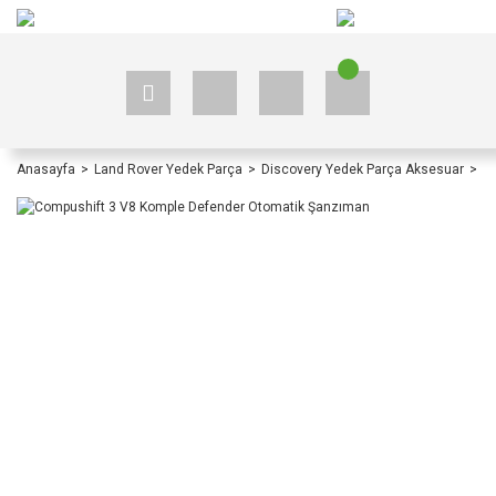
+90 535 523 33 59
+90 535 523 33 59
Anasayfa
Land Rover Yedek Parça
Discovery Yedek Parça Aksesuar
D