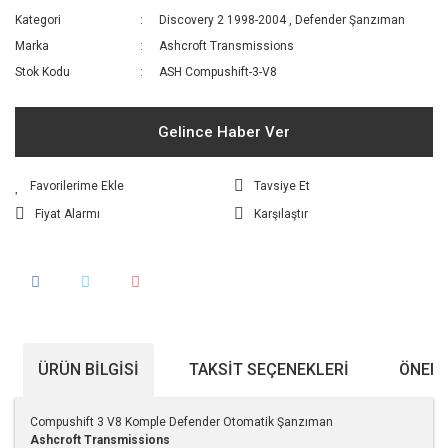
Kategori
Discovery 2 1998-2004
,
Defender Şanzıman
Marka
Ashcroft Transmissions
Stok Kodu
ASH Compushift-3-V8
Gelince Haber Ver
Tavsiye Et
Fiyat Alarmı
Karşılaştır
ÜRÜN BILGISI
TAKSIT SEÇENEKLERI
ÖNERI
Compushift 3 V8 Komple Defender Otomatik Şanzıman
Ashcroft Transmissions