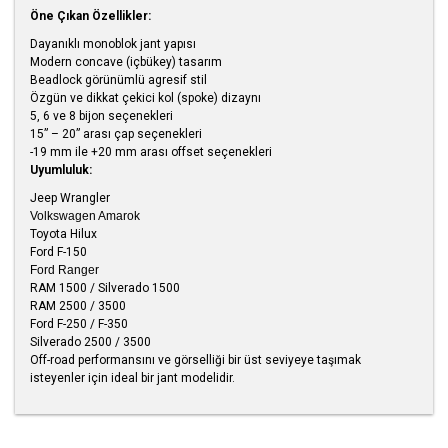
Öne Çıkan Özellikler:
Dayanıklı monoblok jant yapısı
Modern concave (içbükey) tasarım
Beadlock görünümlü agresif stil
Özgün ve dikkat çekici kol (spoke) dizaynı
5, 6 ve 8 bijon seçenekleri
15” – 20” arası çap seçenekleri
-19 mm ile +20 mm arası offset seçenekleri
Uyumluluk:
Jeep Wrangler
Volkswagen Amarok
Toyota Hilux
Ford F-150
Ford Ranger
RAM 1500 / Silverado 1500
RAM 2500 / 3500
Ford F-250 / F-350
Silverado 2500 / 3500
Off-road performansını ve görselliği bir üst seviyeye taşımak
isteyenler için ideal bir jant modelidir.
Bu ürünün fiyat bilgisi, resim, ürün açıklamalarında ve diğer