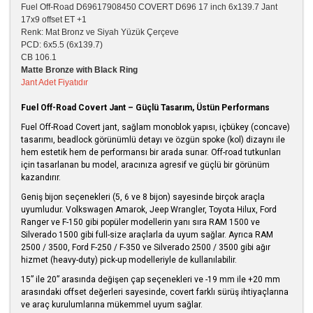
Fuel Off-Road D69617908450 COVERT D696 17 inch 6x139.7 Jant
17x9 offset ET +1
Renk: Mat Bronz ve Siyah Yüzük Çerçeve
PCD: 6x5.5 (6x139.7)
CB 106.1
Matte Bronze with Black Ring
Jant Adet Fiyatıdır
Fuel Off-Road Covert Jant – Güçlü Tasarım, Üstün Performans
Fuel Off-Road Covert jant, sağlam monoblok yapısı, içbükey (concave)
tasarımı, beadlock görünümlü detayı ve özgün spoke (kol) dizaynı ile
hem estetik hem de performansı bir arada sunar. Off-road tutkunları
için tasarlanan bu model, aracınıza agresif ve güçlü bir görünüm
kazandırır.
Geniş bijon seçenekleri (5, 6 ve 8 bijon) sayesinde birçok araçla
uyumludur. Volkswagen Amarok, Jeep Wrangler, Toyota Hilux, Ford
Ranger ve F-150 gibi popüler modellerin yanı sıra RAM 1500 ve
Silverado 1500 gibi full-size araçlarla da uyum sağlar. Ayrıca RAM
2500 / 3500, Ford F-250 / F-350 ve Silverado 2500 / 3500 gibi ağır
hizmet (heavy-duty) pick-up modelleriyle de kullanılabilir.
15” ile 20” arasında değişen çap seçenekleri ve -19 mm ile +20 mm
arasındaki offset değerleri sayesinde, covert farklı sürüş ihtiyaçlarına
ve araç kurulumlarına mükemmel uyum sağlar.