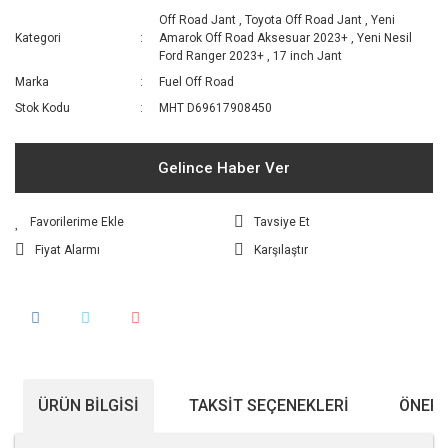
Off Road Jant
,
Toyota Off Road Jant
,
Yeni
Kategori
Amarok Off Road Aksesuar 2023+
,
Yeni Nesil
Ford Ranger 2023+
,
17 inch Jant
Marka
Fuel Off Road
Stok Kodu
MHT D69617908450
Gelince Haber Ver
Tavsiye Et
Fiyat Alarmı
Karşılaştır
ÜRÜN BILGISI
TAKSIT SEÇENEKLERI
ÖNERI