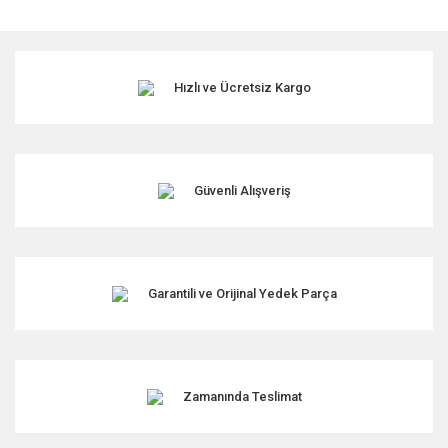
konularda yetersiz gördüğünüz noktaları öneri formunu
kullanarak tarafımıza iletebilirsiniz.
Görüş ve önerileriniz için teşekkür ederiz.
Hızlı ve Ücretsiz Kargo
Ürün resmi kalitesiz, bozuk veya görüntülenemiyor.
Ürün açıklamasında eksik bilgiler bulunuyor.
Ürün bilgilerinde hatalar bulunuyor.
Ürün fiyatı diğer sitelerden daha pahalı.
Güvenli Alışveriş
Bu ürüne benzer farklı alternatifler olmalı.
Garantili ve Orijinal Yedek Parça
Gönder
Zamanında Teslimat