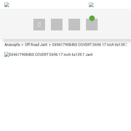
+90 535 523 33 59
+90 535 523 33 59
Anasayfa
Off Road Jant
D69617908450 COVERT D696 17 inch 6x139.7 J