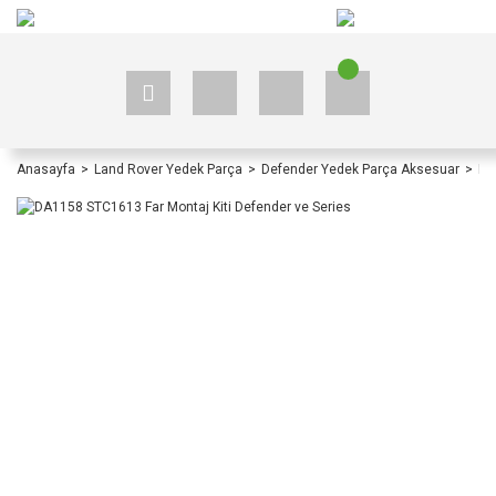
+90 535 523 33 59
+90 535 523 33 59
Anasayfa
Land Rover Yedek Parça
Defender Yedek Parça Aksesuar
De