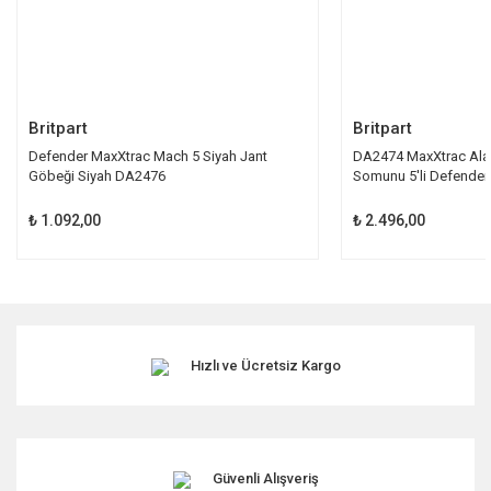
Gönder
Britpart
Britpart
Defender MaxXtrac Mach 5 Siyah Jant
DA2474 MaxXtrac Alaş
Göbeği Siyah DA2476
Somunu 5'li Defender
₺ 1.092,00
₺ 2.496,00
Hızlı ve Ücretsiz Kargo
Güvenli Alışveriş