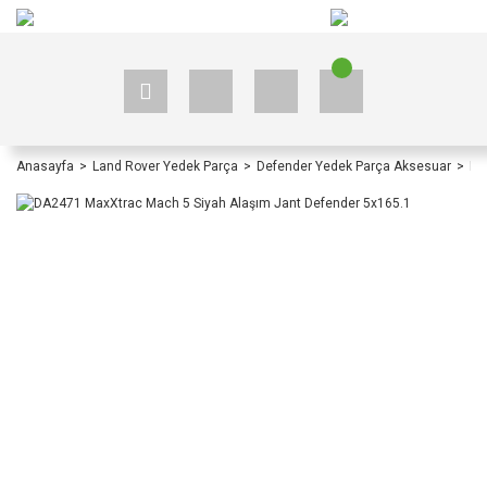
+90 535 523 33 59
+90 535 523 33 59
Anasayfa
Land Rover Yedek Parça
Defender Yedek Parça Aksesuar
De