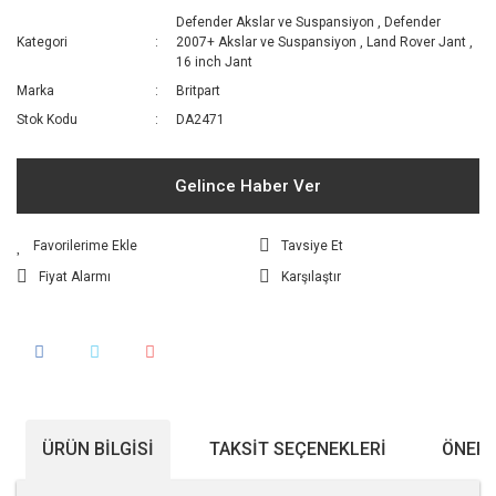
Defender Akslar ve Suspansiyon
,
Defender
Kategori
2007+ Akslar ve Suspansiyon
,
Land Rover Jant
,
16 inch Jant
Marka
Britpart
Stok Kodu
DA2471
Gelince Haber Ver
Tavsiye Et
Fiyat Alarmı
Karşılaştır
ÜRÜN BILGISI
TAKSIT SEÇENEKLERI
ÖNERI