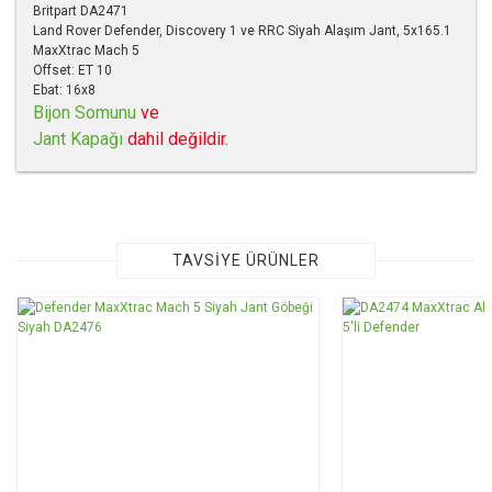
Britpart DA2471
Land Rover Defender, Discovery 1 ve RRC Siyah Alaşım Jant, 5x165.1
MaxXtrac Mach 5
Offset: ET 10
Ebat: 16x8
Bijon Somunu
ve
Jant Kapağı
dahil değildir.
Bu ürünün fiyat bilgisi, resim, ürün açıklamalarında ve diğer
konularda yetersiz gördüğünüz noktaları öneri formunu
kullanarak tarafımıza iletebilirsiniz.
Görüş ve önerileriniz için teşekkür ederiz.
TAVSİYE ÜRÜNLER
Ürün resmi kalitesiz, bozuk veya görüntülenemiyor.
TÜKENDİ
Ürün açıklamasında eksik bilgiler bulunuyor.
Ürün bilgilerinde hatalar bulunuyor.
Ürün fiyatı diğer sitelerden daha pahalı.
Bu ürüne benzer farklı alternatifler olmalı.