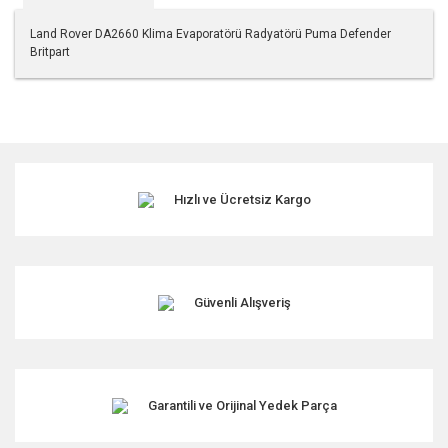
Land Rover DA2660 Klima Evaporatörü Radyatörü Puma Defender
Britpart
Bu ürünün fiyat bilgisi, resim, ürün açıklamalarında ve diğer
konularda yetersiz gördüğünüz noktaları öneri formunu
kullanarak tarafımıza iletebilirsiniz.
Görüş ve önerileriniz için teşekkür ederiz.
Hızlı ve Ücretsiz Kargo
Ürün resmi kalitesiz, bozuk veya görüntülenemiyor.
Ürün açıklamasında eksik bilgiler bulunuyor.
Ürün bilgilerinde hatalar bulunuyor.
Ürün fiyatı diğer sitelerden daha pahalı.
Güvenli Alışveriş
Bu ürüne benzer farklı alternatifler olmalı.
Garantili ve Orijinal Yedek Parça