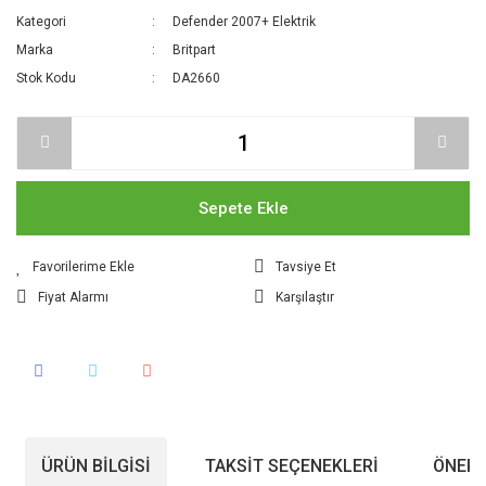
Kategori
Defender 2007+ Elektrik
Marka
Britpart
Stok Kodu
DA2660
Sepete Ekle
Tavsiye Et
Fiyat Alarmı
Karşılaştır
ÜRÜN BILGISI
TAKSIT SEÇENEKLERI
ÖNERI