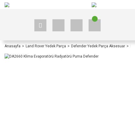
+90 535 523 33 59
+90 535 523 33 59
Anasayfa
Land Rover Yedek Parça
Defender Yedek Parça Aksesuar
De