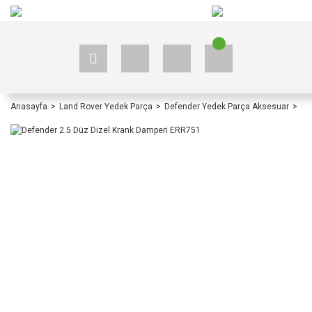
+90 535 523 33 59
+90 535 523 33 59
Anasayfa
Land Rover Yedek Parça
Defender Yedek Parça Aksesuar
De