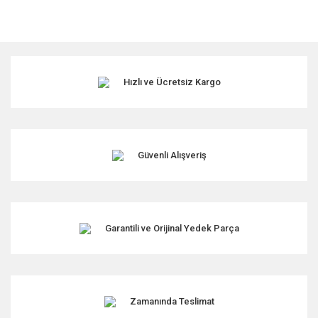
Bu ürünün fiyat bilgisi, resim, ürün açıklamalarında ve diğer
konularda yetersiz gördüğünüz noktaları öneri formunu
kullanarak tarafımıza iletebilirsiniz.
Görüş ve önerileriniz için teşekkür ederiz.
Hızlı ve Ücretsiz Kargo
Ürün resmi kalitesiz, bozuk veya görüntülenemiyor.
Ürün açıklamasında eksik bilgiler bulunuyor.
Ürün bilgilerinde hatalar bulunuyor.
Ürün fiyatı diğer sitelerden daha pahalı.
Güvenli Alışveriş
Bu ürüne benzer farklı alternatifler olmalı.
Garantili ve Orijinal Yedek Parça
Gönder
Zamanında Teslimat