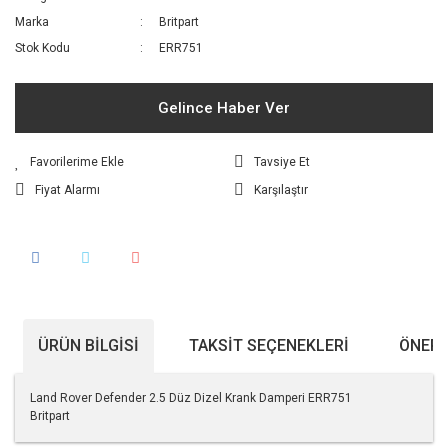
Marka
Britpart
Stok Kodu
ERR751
Gelince Haber Ver
Tavsiye Et
Fiyat Alarmı
Karşılaştır
ÜRÜN BILGISI
TAKSIT SEÇENEKLERI
ÖNERI
Land Rover Defender 2.5 Düz Dizel Krank Damperi ERR751
Britpart