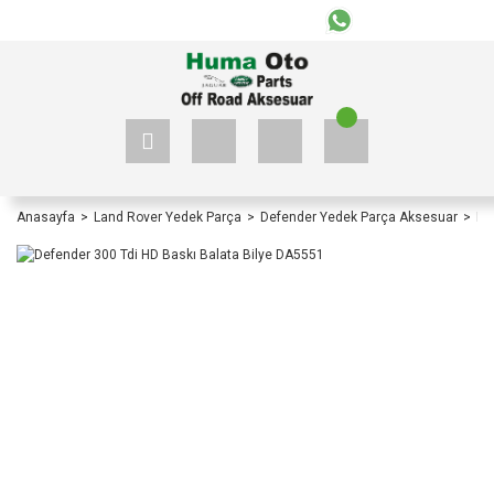
+90 535 523 33 59
+90 535 523 33 59
Anasayfa
Land Rover Yedek Parça
Defender Yedek Parça Aksesuar
De