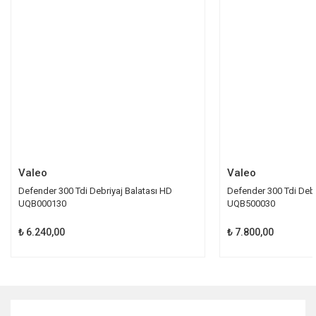
Ürün bilgilerinde hatalar bulunuyor.
Ürün fiyatı diğer sitelerden daha pahalı.
Bu ürüne benzer farklı alternatifler olmalı.
Gönder
Valeo
Valeo
Defender 300 Tdi Debriyaj Balatası HD
Defender 300 Tdi Debr
UQB000130
UQB500030
₺ 6.240,00
₺ 7.800,00