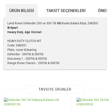
ÜRÜN BILGISI
TAKSIT SEÇENEKLERI
ÖNERI
Land Rover Defender 200 ve 300 Tdi
HD
Baskı Balata Bilye, DA5551
Britpart
Heavy Duty
,
Ağır Hizmet
HEAVY-DUTY CLUTCH KIT
Code: DA5551
Plate, cover & bearing
Defender - 200Tdi & 300Tdi
Discovery 1 - 200Tdi & 300Tdi
Range Rover Classic - 200Tdi & 300Tdi
Bu ürünün fiyat bilgisi, resim, ürün açıklamalarında ve diğer
konularda yetersiz gördüğünüz noktaları öneri formunu
kullanarak tarafımıza iletebilirsiniz.
Görüş ve önerileriniz için teşekkür ederiz.
TAVSİYE ÜRÜNLER
Ürün resmi kalitesiz, bozuk veya görüntülenemiyor.
Ürün açıklamasında eksik bilgiler bulunuyor.