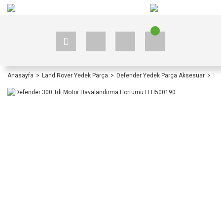
+90 535 523 33 59
+90 535 523 33 59
Anasayfa
Land Rover Yedek Parça
Defender Yedek Parça Aksesuar
De