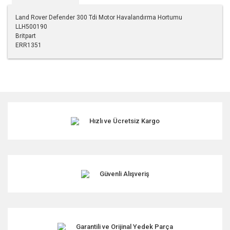
Land Rover Defender 300 Tdi Motor Havalandırma Hortumu
LLH500190
Britpart
ERR1351
Bu ürünün fiyat bilgisi, resim, ürün açıklamalarında ve diğer
konularda yetersiz gördüğünüz noktaları öneri formunu
kullanarak tarafımıza iletebilirsiniz.
Görüş ve önerileriniz için teşekkür ederiz.
Hızlı ve Ücretsiz Kargo
Ürün resmi kalitesiz, bozuk veya görüntülenemiyor.
Ürün açıklamasında eksik bilgiler bulunuyor.
Ürün bilgilerinde hatalar bulunuyor.
Ürün fiyatı diğer sitelerden daha pahalı.
Güvenli Alışveriş
Bu ürüne benzer farklı alternatifler olmalı.
Garantili ve Orijinal Yedek Parça