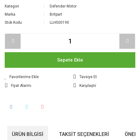
Kategori
Defender Motor
Marka
Britpart
Stok Kodu
LLH500190
Sepete Ekle
Tavsiye Et
Fiyat Alarmı
Karşılaştır
ÜRÜN BILGISI
TAKSIT SEÇENEKLERI
ÖNERI