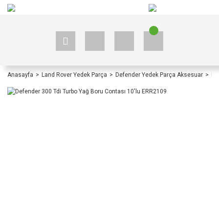
+90 535 523 33 59
+90 535 523 33 59
Anasayfa
Land Rover Yedek Parça
Defender Yedek Parça Aksesuar
De