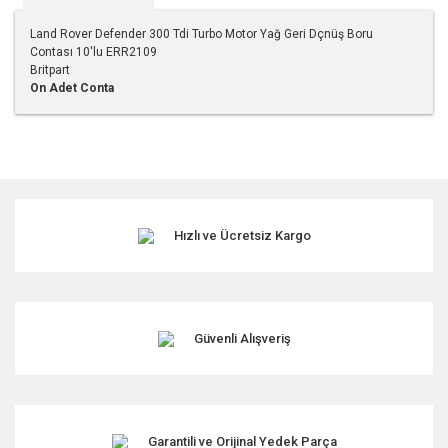
Land Rover Defender 300 Tdi Turbo Motor Yağ Geri Dçnüş Boru
Contası 10'lu ERR2109
Britpart
On Adet Conta
Bu ürünün fiyat bilgisi, resim, ürün açıklamalarında ve diğer
konularda yetersiz gördüğünüz noktaları öneri formunu
kullanarak tarafımıza iletebilirsiniz.
Görüş ve önerileriniz için teşekkür ederiz.
Hızlı ve Ücretsiz Kargo
Ürün resmi kalitesiz, bozuk veya görüntülenemiyor.
Ürün açıklamasında eksik bilgiler bulunuyor.
Ürün bilgilerinde hatalar bulunuyor.
Ürün fiyatı diğer sitelerden daha pahalı.
Güvenli Alışveriş
Bu ürüne benzer farklı alternatifler olmalı.
Garantili ve Orijinal Yedek Parça