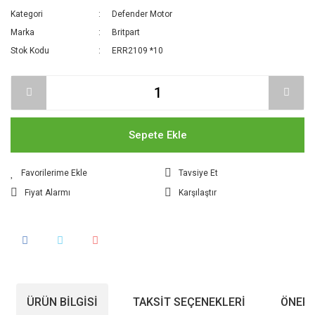
Kategori
Defender Motor
Marka
Britpart
Stok Kodu
ERR2109 *10
Sepete Ekle
Tavsiye Et
Fiyat Alarmı
Karşılaştır
ÜRÜN BILGISI
TAKSIT SEÇENEKLERI
ÖNERI