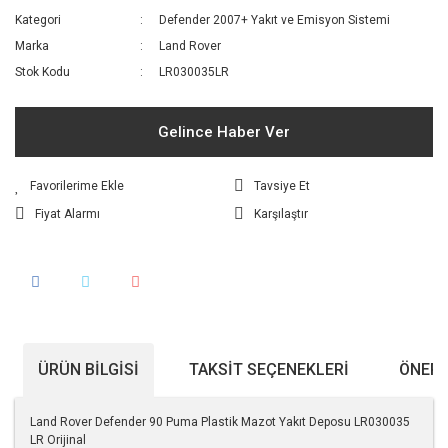
Kategori
Defender 2007+ Yakıt ve Emisyon Sistemi
Marka
Land Rover
Stok Kodu
LR030035LR
Gelince Haber Ver
Tavsiye Et
Fiyat Alarmı
Karşılaştır
ÜRÜN BILGISI
TAKSIT SEÇENEKLERI
ÖNERI
Land Rover Defender 90 Puma Plastik Mazot Yakıt Deposu LR030035
LR Orijinal