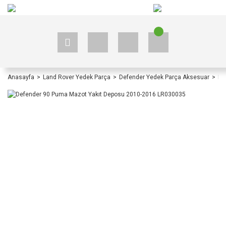
+90 535 523 33 59
+90 535 523 33 59
Anasayfa
Land Rover Yedek Parça
Defender Yedek Parça Aksesuar
De