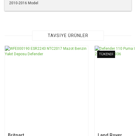
2010-2016 Model
Bu ürünün fiyat bilgisi, resim, ürün açıklamalarında ve diğer
konularda yetersiz gördüğünüz noktaları öneri formunu
kullanarak tarafımıza iletebilirsiniz.
Görüş ve önerileriniz için teşekkür ederiz.
TAVSİYE ÜRÜNLER
Ürün resmi kalitesiz, bozuk veya görüntülenemiyor.
TÜKENDİ
Ürün açıklamasında eksik bilgiler bulunuyor.
Ürün bilgilerinde hatalar bulunuyor.
Ürün fiyatı diğer sitelerden daha pahalı.
Bu ürüne benzer farklı alternatifler olmalı.
Gönder
Britpart
Land Rover