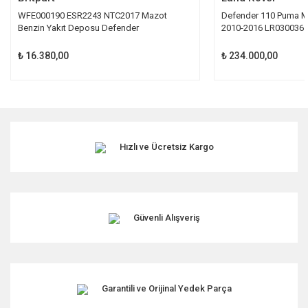
WFE000190 ESR2243 NTC2017 Mazot
Defender 110 Puma M
Benzin Yakıt Deposu Defender
2010-2016 LR030036
₺ 16.380,00
₺ 234.000,00
Hızlı ve Ücretsiz Kargo
Güvenli Alışveriş
Garantili ve Orijinal Yedek Parça