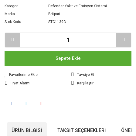
Kategori
Defender Yakıt ve Emisyon Sistemi
Marka
Britpart
Stok Kodu
STC1139G
Sepete Ekle
Tavsiye Et
Fiyat Alarmı
Karşılaştır
ÜRÜN BILGISI
TAKSIT SEÇENEKLERI
ÖNERI