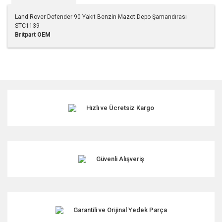
Land Rover Defender 90 Yakıt Benzin Mazot Depo Şamandırası
STC1139
Britpart
OEM
Bu ürünün fiyat bilgisi, resim, ürün açıklamalarında ve diğer
konularda yetersiz gördüğünüz noktaları öneri formunu
kullanarak tarafımıza iletebilirsiniz.
Görüş ve önerileriniz için teşekkür ederiz.
Hızlı ve Ücretsiz Kargo
Ürün resmi kalitesiz, bozuk veya görüntülenemiyor.
Ürün açıklamasında eksik bilgiler bulunuyor.
Ürün bilgilerinde hatalar bulunuyor.
Ürün fiyatı diğer sitelerden daha pahalı.
Güvenli Alışveriş
Bu ürüne benzer farklı alternatifler olmalı.
Garantili ve Orijinal Yedek Parça