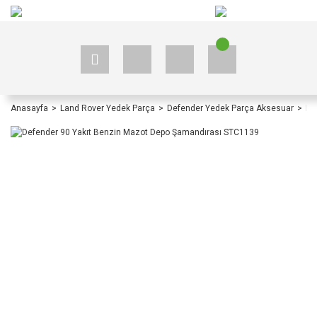
+90 535 523 33 59
+90 535 523 33 59
Anasayfa
Land Rover Yedek Parça
Defender Yedek Parça Aksesuar
De