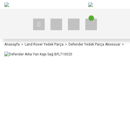
+90 535 523 33 59
+90 535 523 33 59
Anasayfa
Land Rover Yedek Parça
Defender Yedek Parça Aksesuar
De