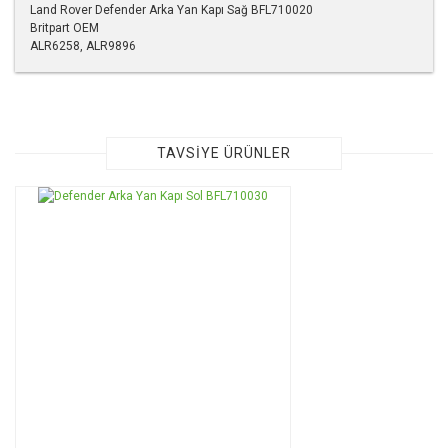
Land Rover Defender Arka Yan Kapı Sağ BFL710020
Britpart OEM
ALR6258, ALR9896
Bu ürünün fiyat bilgisi, resim, ürün açıklamalarında ve diğer
konularda yetersiz gördüğünüz noktaları öneri formunu
kullanarak tarafımıza iletebilirsiniz.
Görüş ve önerileriniz için teşekkür ederiz.
TAVSİYE ÜRÜNLER
Ürün resmi kalitesiz, bozuk veya görüntülenemiyor.
Ürün açıklamasında eksik bilgiler bulunuyor.
Ürün bilgilerinde hatalar bulunuyor.
Ürün fiyatı diğer sitelerden daha pahalı.
Bu ürüne benzer farklı alternatifler olmalı.
Gönder