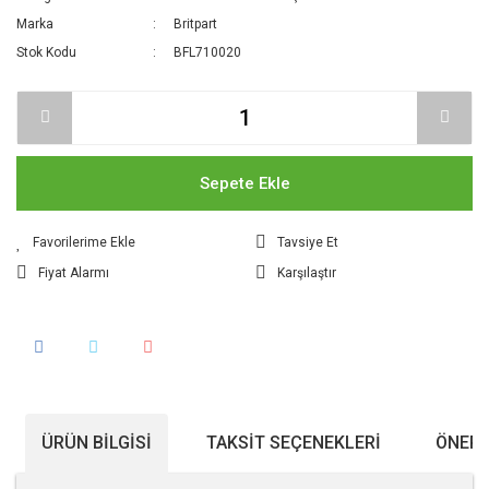
Marka
Britpart
Stok Kodu
BFL710020
Sepete Ekle
Tavsiye Et
Fiyat Alarmı
Karşılaştır
ÜRÜN BILGISI
TAKSIT SEÇENEKLERI
ÖNERI