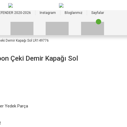
+90 535 523 33 59
+90 535 523 33 59
EFENDER 2020-2026
Instagram
Bloglarımız
Sayfalar
eki Demir Kapağı Sol LR149776
on Çeki Demir Kapağı Sol
er Yedek Parça
R