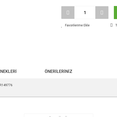
T
ENEKLERI
ÖNERILERINIZ
 LR149776
r konularda yetersiz gördüğünüz noktaları öneri formunu kullanarak tarafımıza ile