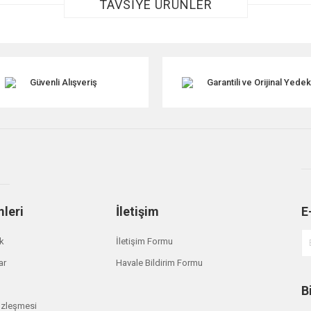
TAVSİYE ÜRÜNLER
Güvenli Alışveriş
Garantili ve Orijinal Yede
Gönder
mleri
İletişim
E
ik
İletişim Formu
ar
Havale Bildirim Formu
B
özleşmesi