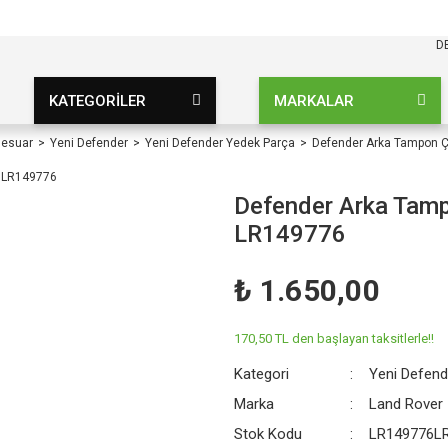
KARGO BEDAVA
UZ ŞARTSIZ
D
KATEGORİLER
MARKALAR
sesuar
Yeni Defender
Yeni Defender Yedek Parça
Defender Arka Tampon Ç
Defender Arka Tamp
LR149776
₺ 1.650,00
170,50 TL den başlayan taksitlerle!!
Kategori
Yeni Defend
Marka
Land Rover
Stok Kodu
LR149776L