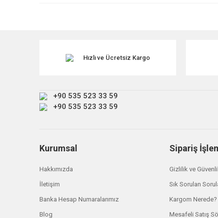
Ürün resmi kalitesiz, bozuk veya görüntülenemiyor.
Ürün açıklamasında eksik bilgiler bulunuyor.
Ürün bilgilerinde hatalar bulunuyor.
Ürün fiyatı diğer sitelerden daha pahalı.
Hızlı ve Ücretsiz Kargo
Bu ürüne benzer farklı alternatifler olmalı.
+90 535 523 33 59
+90 535 523 33 59
Kurumsal
Sipariş İşle
Hakkımızda
Gizlilik ve Güvenl
İletişim
Sık Sorulan Sorul
Banka Hesap Numaralarımız
Kargom Nerede?
Blog
Mesafeli Satış S