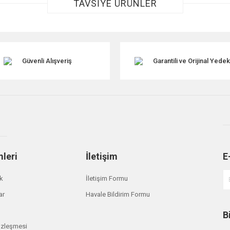
TAVSİYE ÜRÜNLER
Güvenli Alışveriş
Garantili ve Orijinal Yede
Gönder
mleri
İletişim
E
ik
İletişim Formu
ar
Havale Bildirim Formu
B
özleşmesi