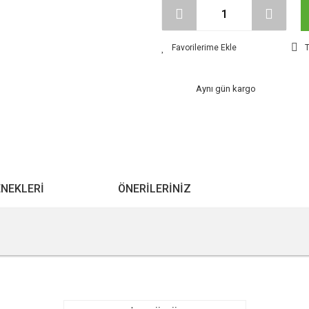
T
Aynı gün kargo
ENEKLERI
ÖNERILERINIZ
r konularda yetersiz gördüğünüz noktaları öneri formunu kullanarak tarafımıza ile