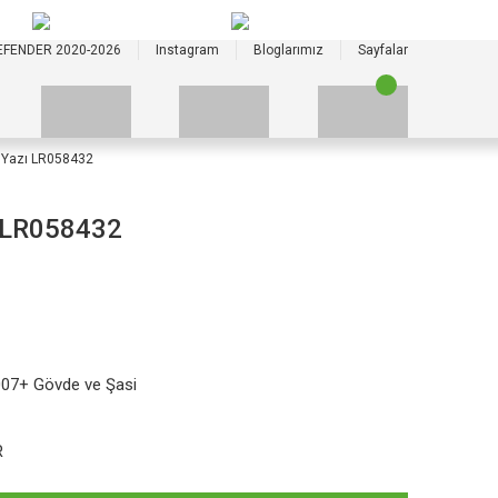
+90 535 523 33 59
+90 535 523 33 59
EFENDER 2020-2026
Instagram
Bloglarımız
Sayfalar
 Yazı LR058432
ı LR058432
007+ Gövde ve Şasi
R