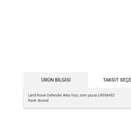
ÜRÜN BILGISI
TAKSIT SEÇ
Land Rover Defender Arka Yazı, isim yazısı LR058432
Renk: Brunel
Bu ürünün fiyat bilgisi, resim, ürün açıklamalarında ve diğe
Görüş ve önerileriniz için teşekkür ederiz.