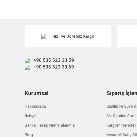
Ürün resmi kalitesiz, bozuk veya görüntülenemiyor.
Ürün açıklamasında eksik bilgiler bulunuyor.
Ürün bilgilerinde hatalar bulunuyor.
Ürün fiyatı diğer sitelerden daha pahalı.
Hızlı ve Ücretsiz Kargo
Bu ürüne benzer farklı alternatifler olmalı.
+90 535 523 33 59
+90 535 523 33 59
Land Rover
Kurumsal
Sipariş İşle
Defender Arka Yazı LR058433
Hakkımızda
Gizlilik ve Güvenl
₺ 4.438,20
İletişim
Sık Sorulan Sorul
Banka Hesap Numaralarımız
Kargom Nerede?
Blog
Mesafeli Satış S