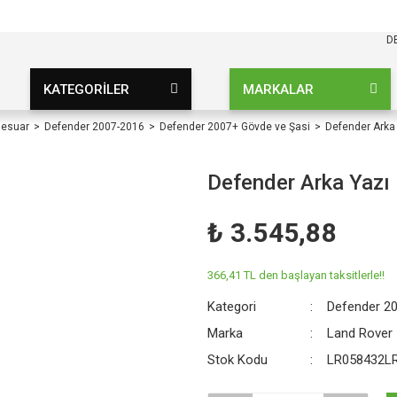
KARGO BEDAVA
UZ ŞARTSIZ
D
KATEGORİLER
MARKALAR
sesuar
Defender 2007-2016
Defender 2007+ Gövde ve Şasi
Defender Arka
Defender Arka Yaz
₺ 3.545,88
366,41 TL den başlayan taksitlerle!!
Kategori
Defender 2
Marka
Land Rover
Stok Kodu
LR058432L