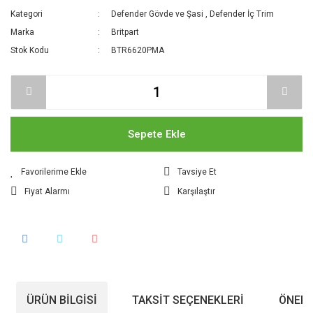
Kategori
Defender Gövde ve Şasi
,
Defender İç Trim
Marka
Britpart
Stok Kodu
BTR6620PMA
Sepete Ekle
Tavsiye Et
Fiyat Alarmı
Karşılaştır
ÜRÜN BILGISI
TAKSIT SEÇENEKLERI
ÖNERI