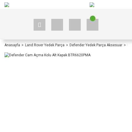
+90 535 523 33 59
+90 535 523 33 59
Anasayfa
Land Rover Yedek Parça
Defender Yedek Parça Aksesuar
De