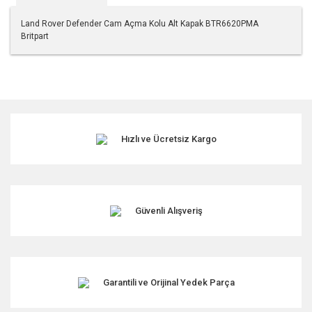
Land Rover Defender Cam Açma Kolu Alt Kapak BTR6620PMA
Britpart
Bu ürünün fiyat bilgisi, resim, ürün açıklamalarında ve diğer
konularda yetersiz gördüğünüz noktaları öneri formunu
kullanarak tarafımıza iletebilirsiniz.
Görüş ve önerileriniz için teşekkür ederiz.
Hızlı ve Ücretsiz Kargo
Ürün resmi kalitesiz, bozuk veya görüntülenemiyor.
Ürün açıklamasında eksik bilgiler bulunuyor.
Ürün bilgilerinde hatalar bulunuyor.
Ürün fiyatı diğer sitelerden daha pahalı.
Güvenli Alışveriş
Bu ürüne benzer farklı alternatifler olmalı.
Garantili ve Orijinal Yedek Parça