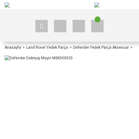
+90 535 523 33 59
+90 535 523 33 59
Anasayfa
Land Rover Yedek Parça
Defender Yedek Parça Aksesuar
De