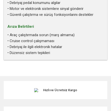
• Debriyaj pedal konumunu algılar
• Motor ve elektronik sistemlere sinyal gönderir
• Güvenli çalıştırma ve sürüş fonksiyonlarını destekler
Arıza Belirtileri
• Araç çalıştırmada sorun (marş almama)
• Cruise control çalışmaması
• Debriyaj ile ilgili elektronik hatalar
• Düzensiz sistem tepkileri
Bu ürünün fiyat bilgisi, resim, ürün açıklamalarında ve diğer
konularda yetersiz gördüğünüz noktaları öneri formunu
kullanarak tarafımıza iletebilirsiniz.
Görüş ve önerileriniz için teşekkür ederiz.
Hızlı ve Ücretsiz Kargo
Ürün resmi kalitesiz, bozuk veya görüntülenemiyor.
Ürün açıklamasında eksik bilgiler bulunuyor.
Ürün bilgilerinde hatalar bulunuyor.