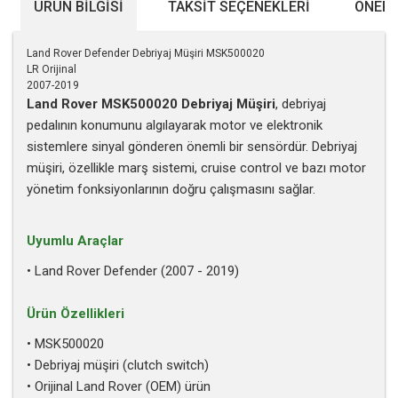
ÜRÜN BILGISI
TAKSIT SEÇENEKLERI
ÖNERI
Land Rover Defender Debriyaj Müşiri MSK500020
LR Orijinal
2007-2019
Land Rover MSK500020 Debriyaj Müşiri
, debriyaj
pedalının konumunu algılayarak motor ve elektronik
sistemlere sinyal gönderen önemli bir sensördür. Debriyaj
müşiri, özellikle marş sistemi, cruise control ve bazı motor
yönetim fonksiyonlarının doğru çalışmasını sağlar.
Uyumlu Araçlar
• Land Rover Defender (2007 - 2019)
Ürün Özellikleri
• MSK500020
• Debriyaj müşiri (clutch switch)
• Orijinal Land Rover (OEM) ürün