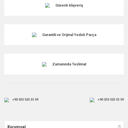
Ürün fiyatı diğer sitelerden daha pahalı.
Güvenli Alışveriş
Bu ürüne benzer farklı alternatifler olmalı.
Garantili ve Orijinal Yedek Parça
Gönder
Zamanında Teslimat
+90 535 523 33 59
+90 535 523 33 59
Kurumsal