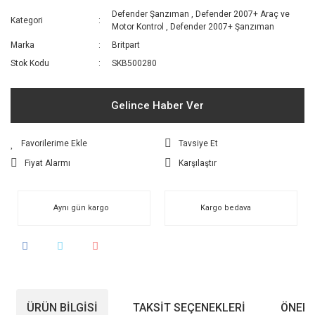
Defender Şanzıman
,
Defender 2007+ Araç ve
Kategori
Motor Kontrol
,
Defender 2007+ Şanzıman
Marka
Britpart
Stok Kodu
SKB500280
Gelince Haber Ver
Tavsiye Et
Fiyat Alarmı
Karşılaştır
Aynı gün kargo
Kargo bedava
ÜRÜN BILGISI
TAKSIT SEÇENEKLERI
ÖNERI