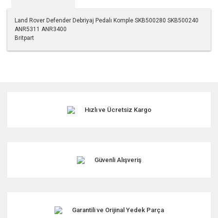
Land Rover Defender Debriyaj Pedalı Komple SKB500280 SKB500240
ANR5311 ANR3400
Britpart
Bu ürünün fiyat bilgisi, resim, ürün açıklamalarında ve diğer
konularda yetersiz gördüğünüz noktaları öneri formunu
kullanarak tarafımıza iletebilirsiniz.
Görüş ve önerileriniz için teşekkür ederiz.
Hızlı ve Ücretsiz Kargo
Ürün resmi kalitesiz, bozuk veya görüntülenemiyor.
Ürün açıklamasında eksik bilgiler bulunuyor.
Ürün bilgilerinde hatalar bulunuyor.
Ürün fiyatı diğer sitelerden daha pahalı.
Güvenli Alışveriş
Bu ürüne benzer farklı alternatifler olmalı.
Garantili ve Orijinal Yedek Parça