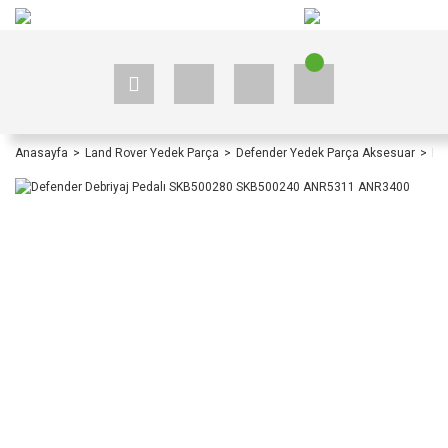
+90 535 523 33 59
+90 535 523 33 59
Anasayfa
Land Rover Yedek Parça
Defender Yedek Parça Aksesuar
De