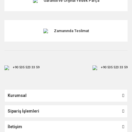
Garantili ve Orijinal Yedek Parça
Gönder
Zamanında Teslimat
+90 535 523 33 59
+90 535 523 33 59
Kurumsal
Sipariş İşlemleri
İletişim