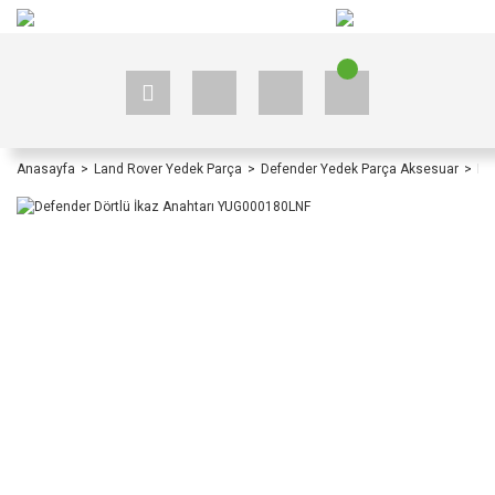
+90 535 523 33 59
+90 535 523 33 59
Anasayfa
Land Rover Yedek Parça
Defender Yedek Parça Aksesuar
De