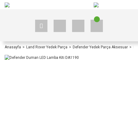
+90 535 523 33 59
+90 535 523 33 59
Anasayfa
Land Rover Yedek Parça
Defender Yedek Parça Aksesuar
De