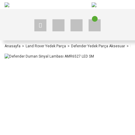
+90 535 523 33 59
+90 535 523 33 59
Anasayfa
Land Rover Yedek Parça
Defender Yedek Parça Aksesuar
De