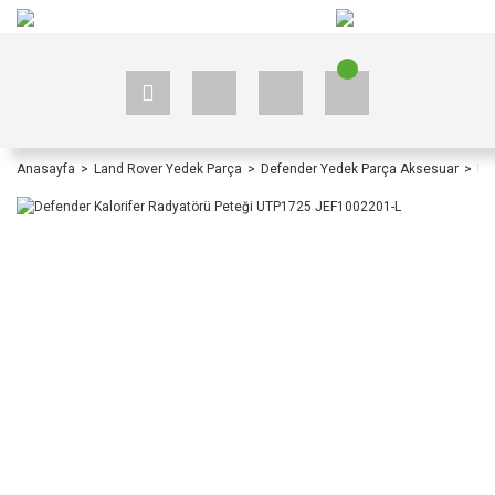
+90 535 523 33 59
+90 535 523 33 59
Anasayfa
Land Rover Yedek Parça
Defender Yedek Parça Aksesuar
De