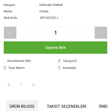
Kategori
Defender Elektrik
Marka
Otokar
Stok Kodu
JEF1002201-L
Sepete Ekle
Tavsiye Et
Fiyat Alarmı
Karşılaştır
ÜRÜN BILGISI
TAKSIT SEÇENEKLERI
ÖNERI