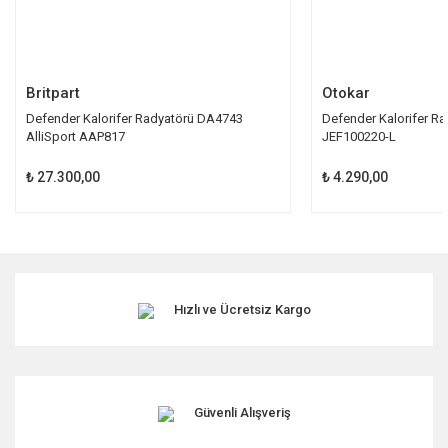
Gönder
Britpart
Otokar
Defender Kalorifer Radyatörü DA4743
Defender Kalorifer Ra
AlliSport AAP817
JEF100220-L
₺ 27.300,00
₺ 4.290,00
Hızlı ve Ücretsiz Kargo
Güvenli Alışveriş