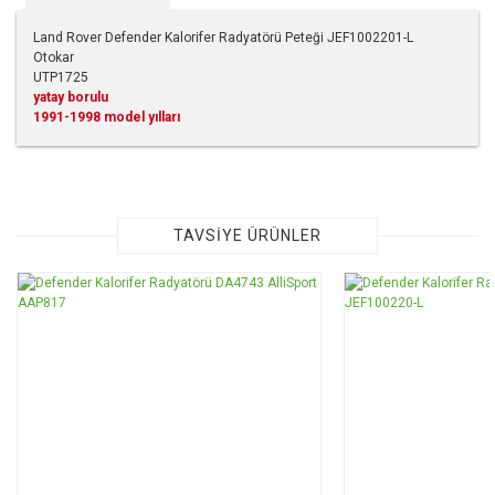
Land Rover Defender Kalorifer Radyatörü Peteği JEF1002201-L
Otokar
UTP1725
yatay borulu
1991-1998 model yılları
Bu ürünün fiyat bilgisi, resim, ürün açıklamalarında ve diğer
konularda yetersiz gördüğünüz noktaları öneri formunu
kullanarak tarafımıza iletebilirsiniz.
Görüş ve önerileriniz için teşekkür ederiz.
TAVSİYE ÜRÜNLER
Ürün resmi kalitesiz, bozuk veya görüntülenemiyor.
Ürün açıklamasında eksik bilgiler bulunuyor.
Ürün bilgilerinde hatalar bulunuyor.
Ürün fiyatı diğer sitelerden daha pahalı.
Bu ürüne benzer farklı alternatifler olmalı.