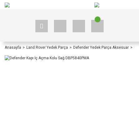
+90 535 523 33 59
+90 535 523 33 59
Anasayfa
Land Rover Yedek Parça
Defender Yedek Parça Aksesuar
De