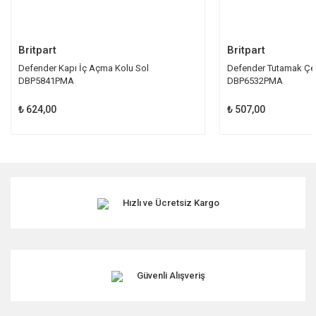
Gönder
Britpart
Britpart
Defender Kapı İç Açma Kolu Sol
Defender Tutamak Çe
DBP5841PMA
DBP6532PMA
₺ 624,00
₺ 507,00
Hızlı ve Ücretsiz Kargo
Güvenli Alışveriş