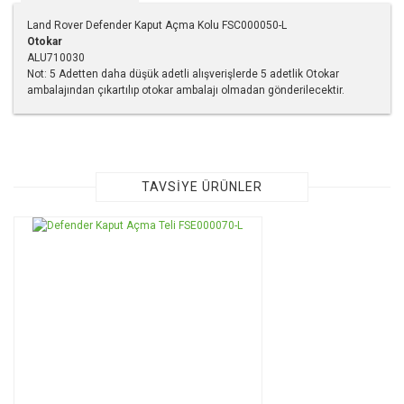
Land Rover Defender Kaput Açma Kolu FSC000050-L
Otokar
ALU710030
Not: 5 Adetten daha düşük adetli alışverişlerde 5 adetlik Otokar
ambalajından çıkartılıp otokar ambalajı olmadan gönderilecektir.
Bu ürünün fiyat bilgisi, resim, ürün açıklamalarında ve diğer
konularda yetersiz gördüğünüz noktaları öneri formunu
kullanarak tarafımıza iletebilirsiniz.
Görüş ve önerileriniz için teşekkür ederiz.
TAVSİYE ÜRÜNLER
Ürün resmi kalitesiz, bozuk veya görüntülenemiyor.
Ürün açıklamasında eksik bilgiler bulunuyor.
Ürün bilgilerinde hatalar bulunuyor.
Ürün fiyatı diğer sitelerden daha pahalı.
Bu ürüne benzer farklı alternatifler olmalı.