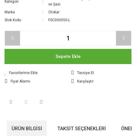
Kategori
ve Şasi
Marka
Otokar
Stok Kodu
FSC000050-L
Sepete Ekle
Tavsiye Et
Fiyat Alarmı
Karşılaştır
ÜRÜN BILGISI
TAKSIT SEÇENEKLERI
ÖNERI