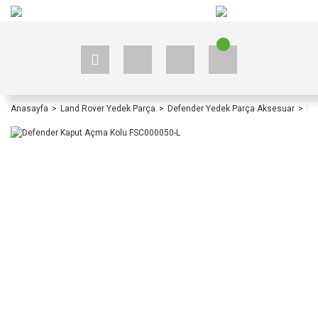
+90 535 523 33 59
+90 535 523 33 59
Anasayfa
Land Rover Yedek Parça
Defender Yedek Parça Aksesuar
De