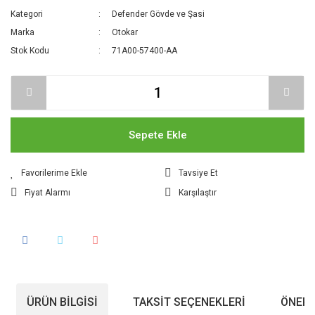
Kategori
Defender Gövde ve Şasi
Marka
Otokar
Stok Kodu
71A00-57400-AA
Sepete Ekle
Tavsiye Et
Fiyat Alarmı
Karşılaştır
ÜRÜN BILGISI
TAKSIT SEÇENEKLERI
ÖNERI