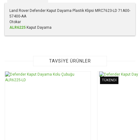
Land Rover Defender Kaput Dayama Plastik Klipsi MRC7623-LD 71A00-
57400-AA
Otokar
ALR6225
Kaput Dayama
Bu ürünün fiyat bilgisi, resim, ürün açıklamalarında ve diğer
konularda yetersiz gördüğünüz noktaları öneri formunu
kullanarak tarafımıza iletebilirsiniz.
Görüş ve önerileriniz için teşekkür ederiz.
TAVSİYE ÜRÜNLER
Ürün resmi kalitesiz, bozuk veya görüntülenemiyor.
TÜKENDİ
Ürün açıklamasında eksik bilgiler bulunuyor.
Ürün bilgilerinde hatalar bulunuyor.
Ürün fiyatı diğer sitelerden daha pahalı.
Bu ürüne benzer farklı alternatifler olmalı.