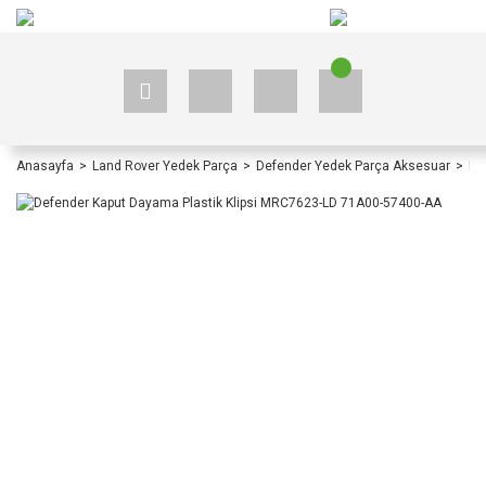
+90 535 523 33 59
+90 535 523 33 59
Anasayfa
Land Rover Yedek Parça
Defender Yedek Parça Aksesuar
De