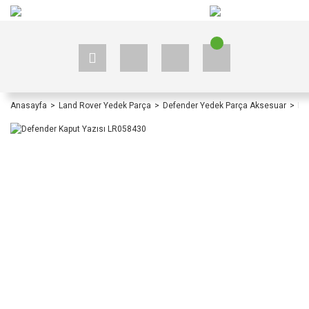
+90 535 523 33 59
+90 535 523 33 59
Anasayfa
Land Rover Yedek Parça
Defender Yedek Parça Aksesuar
De