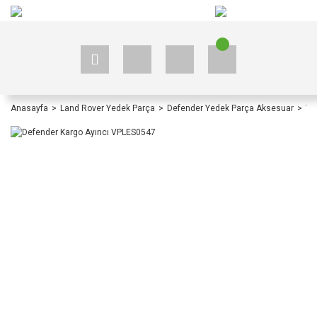
+90 535 523 33 59
+90 535 523 33 59
Anasayfa
Land Rover Yedek Parça
Defender Yedek Parça Aksesuar
Ye