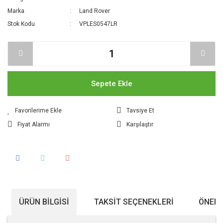
Marka
Land Rover
Stok Kodu
VPLES0547LR
Sepete Ekle
Tavsiye Et
Fiyat Alarmı
Karşılaştır
ÜRÜN BILGISI
TAKSIT SEÇENEKLERI
ÖNERI