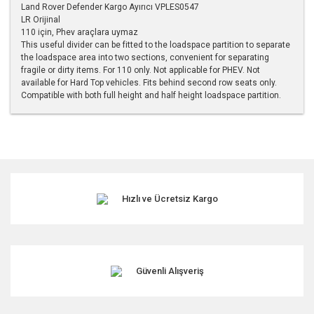
Land Rover Defender Kargo Ayırıcı VPLES0547
LR Orijinal
110 için, Phev araçlara uymaz
This useful divider can be fitted to the loadspace partition to separate
the loadspace area into two sections, convenient for separating
fragile or dirty items. For 110 only. Not applicable for PHEV. Not
available for Hard Top vehicles. Fits behind second row seats only.
Compatible with both full height and half height loadspace partition.
Bu ürünün fiyat bilgisi, resim, ürün açıklamalarında ve diğer
konularda yetersiz gördüğünüz noktaları öneri formunu
kullanarak tarafımıza iletebilirsiniz.
Görüş ve önerileriniz için teşekkür ederiz.
Hızlı ve Ücretsiz Kargo
Ürün resmi kalitesiz, bozuk veya görüntülenemiyor.
Ürün açıklamasında eksik bilgiler bulunuyor.
Ürün bilgilerinde hatalar bulunuyor.
Ürün fiyatı diğer sitelerden daha pahalı.
Güvenli Alışveriş
Bu ürüne benzer farklı alternatifler olmalı.