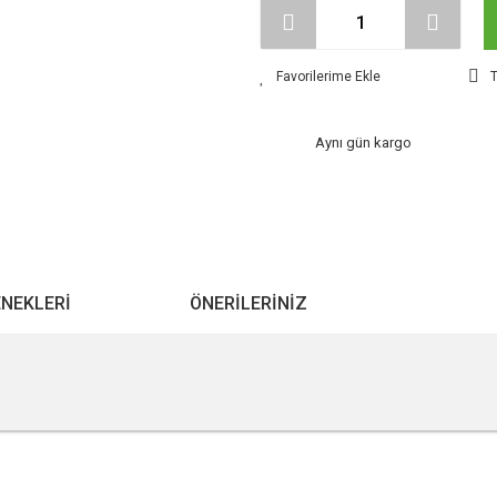
T
Aynı gün kargo
ENEKLERI
ÖNERILERINIZ
r konularda yetersiz gördüğünüz noktaları öneri formunu kullanarak tarafımıza ile