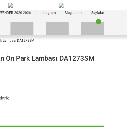
+90 535 523 33 59
+90 535 523 33 59
EFENDER 2020-2026
Instagram
Bloglarımız
Sayfalar
rk Lambası DA1273SM
an Ön Park Lambası DA1273SM
ktrik