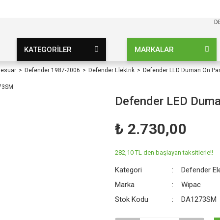
KARGO BEDAVA
UZ ŞARTSIZ
D
KATEGORİLER
MARKALAR
sesuar
Defender 1987-2006
Defender Elektrik
Defender LED Duman Ön Pa
Defender LED Dum
₺ 2.730,00
282,10 TL den başlayan taksitlerle!!
Kategori
Defender Ele
Marka
Wipac
Stok Kodu
DA1273SM