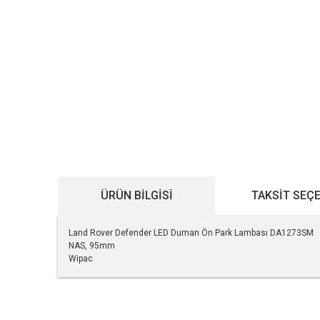
ÜRÜN BILGISI
TAKSIT SEÇ
Land Rover Defender LED Duman Ön Park Lambası DA1273SM
NAS, 95mm
Wipac
Bu ürünün fiyat bilgisi, resim, ürün açıklamalarında ve diğe
Görüş ve önerileriniz için teşekkür ederiz.