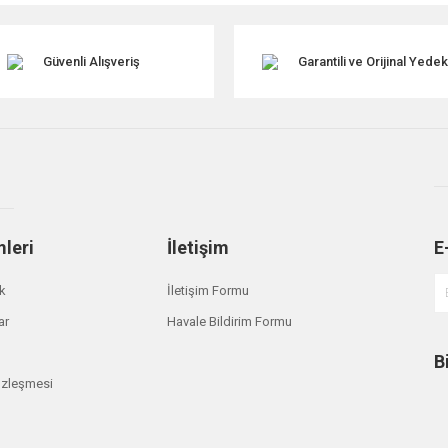
Güvenli Alışveriş
Garantili ve Orijinal Yede
mleri
İletişim
E
Gönder
ik
İletişim Formu
ar
Havale Bildirim Formu
B
özleşmesi