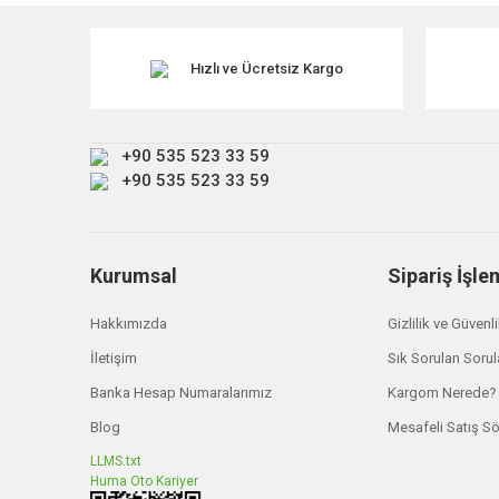
Ürün resmi kalitesiz, bozuk veya görüntülenemiyor.
Ürün açıklamasında eksik bilgiler bulunuyor.
Hızlı ve Ücretsiz Kargo
Ürün bilgilerinde hatalar bulunuyor.
Ürün fiyatı diğer sitelerden daha pahalı.
+90 535 523 33 59
Bu ürüne benzer farklı alternatifler olmalı.
+90 535 523 33 59
Kurumsal
Sipariş İşle
Hakkımızda
Gizlilik ve Güvenl
İletişim
Sık Sorulan Sorul
Banka Hesap Numaralarımız
Kargom Nerede?
Blog
Mesafeli Satış S
LLMS.txt
Huma Oto Kariyer