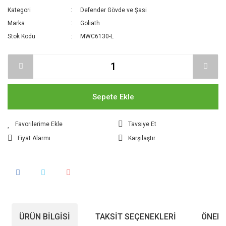
Kategori
Defender Gövde ve Şasi
Marka
Goliath
Stok Kodu
MWC6130-L
Sepete Ekle
Tavsiye Et
Fiyat Alarmı
Karşılaştır
ÜRÜN BILGISI
TAKSIT SEÇENEKLERI
ÖNERI