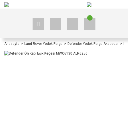
+90 535 523 33 59
+90 535 523 33 59
Anasayfa
Land Rover Yedek Parça
Defender Yedek Parça Aksesuar
De