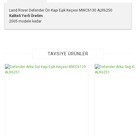
Land Rover Defender Ön Kapı Eşik Keçesi MWC6130 ALR6250
Kaliteli Yerli Üretim
2005 modele kadar
Bu ürünün fiyat bilgisi, resim, ürün açıklamalarında ve diğer
konularda yetersiz gördüğünüz noktaları öneri formunu
kullanarak tarafımıza iletebilirsiniz.
Görüş ve önerileriniz için teşekkür ederiz.
TAVSİYE ÜRÜNLER
Ürün resmi kalitesiz, bozuk veya görüntülenemiyor.
Ürün açıklamasında eksik bilgiler bulunuyor.
Ürün bilgilerinde hatalar bulunuyor.
Ürün fiyatı diğer sitelerden daha pahalı.
Bu ürüne benzer farklı alternatifler olmalı.