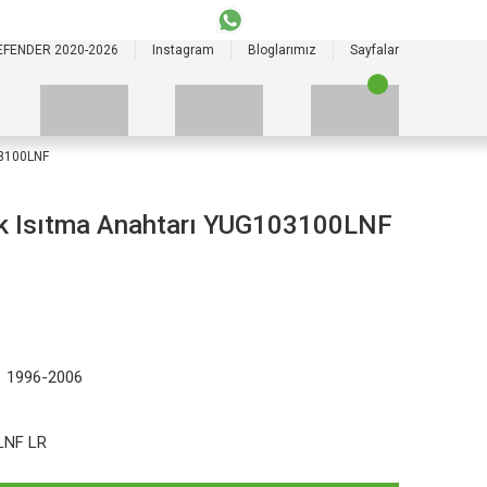
+90 535 523 33 59
+90 535 523 33 59
EFENDER 2020-2026
Instagram
Bloglarımız
Sayfalar
03100LNF
uk Isıtma Anahtarı YUG103100LNF
1 1996-2006
LNF LR