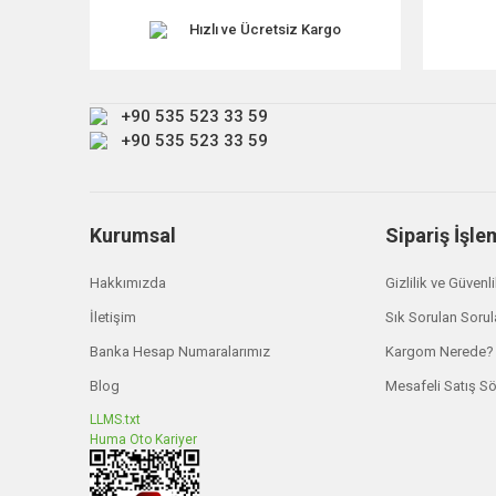
Ürün açıklamasında eksik bilgiler bulunuyor.
Hızlı ve Ücretsiz Kargo
Ürün bilgilerinde hatalar bulunuyor.
Ürün fiyatı diğer sitelerden daha pahalı.
+90 535 523 33 59
Bu ürüne benzer farklı alternatifler olmalı.
+90 535 523 33 59
Kurumsal
Sipariş İşle
Hakkımızda
Gizlilik ve Güvenl
İletişim
Sık Sorulan Sorul
Banka Hesap Numaralarımız
Kargom Nerede?
Blog
Mesafeli Satış S
LLMS.txt
Huma Oto Kariyer