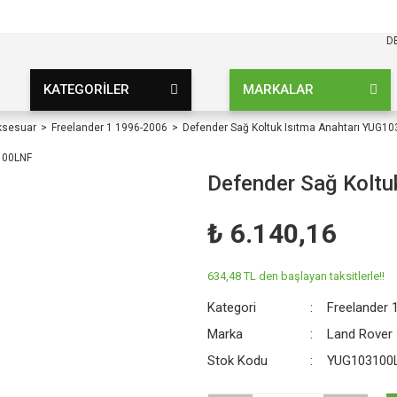
KARGO BEDAVA
UZ ŞARTSIZ
D
KATEGORİLER
MARKALAR
ksesuar
Freelander 1 1996-2006
Defender Sağ Koltuk Isıtma Anahtarı YUG1
Defender Sağ Kolt
₺ 6.140,16
634,48 TL den başlayan taksitlerle!!
Kategori
Freelander 
Marka
Land Rover
Stok Kodu
YUG103100