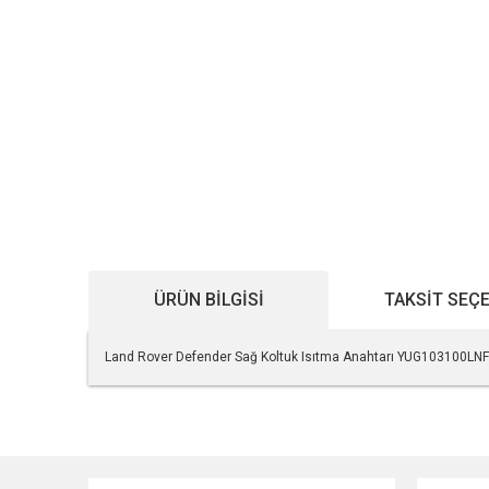
ÜRÜN BILGISI
TAKSIT SEÇ
Land Rover Defender Sağ Koltuk Isıtma Anahtarı YUG103100LNF
Bu ürünün fiyat bilgisi, resim, ürün açıklamalarında ve diğe
Görüş ve önerileriniz için teşekkür ederiz.
Ürün resmi kalitesiz, bozuk veya görüntülenemiyor.