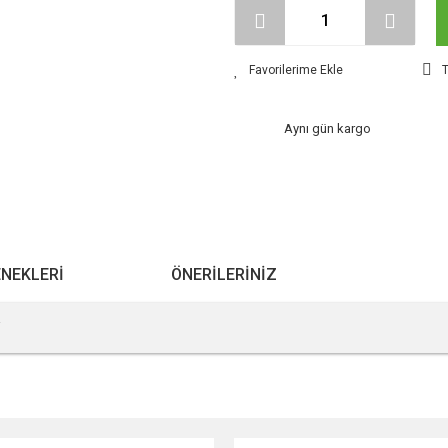
T
Aynı gün kargo
ENEKLERI
ÖNERILERINIZ
r konularda yetersiz gördüğünüz noktaları öneri formunu kullanarak tarafımıza ile