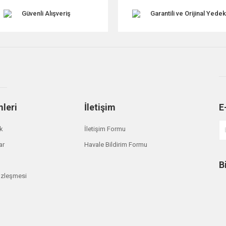
Güvenli Alışveriş
Garantili ve Orijinal Yede
mleri
İletişim
E
Gönder
ik
İletişim Formu
ar
Havale Bildirim Formu
B
özleşmesi