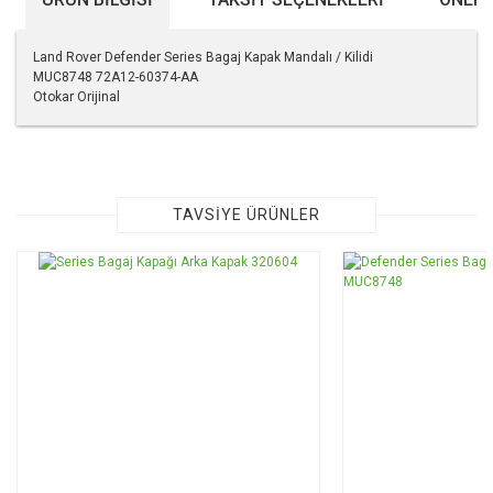
Land Rover Defender Series Bagaj Kapak Mandalı / Kilidi
MUC8748 72A12-60374-AA
Otokar Orijinal
Bu ürünün fiyat bilgisi, resim, ürün açıklamalarında ve diğer
konularda yetersiz gördüğünüz noktaları öneri formunu
kullanarak tarafımıza iletebilirsiniz.
Görüş ve önerileriniz için teşekkür ederiz.
TAVSİYE ÜRÜNLER
Ürün resmi kalitesiz, bozuk veya görüntülenemiyor.
Ürün açıklamasında eksik bilgiler bulunuyor.
Ürün bilgilerinde hatalar bulunuyor.
Ürün fiyatı diğer sitelerden daha pahalı.
Bu ürüne benzer farklı alternatifler olmalı.