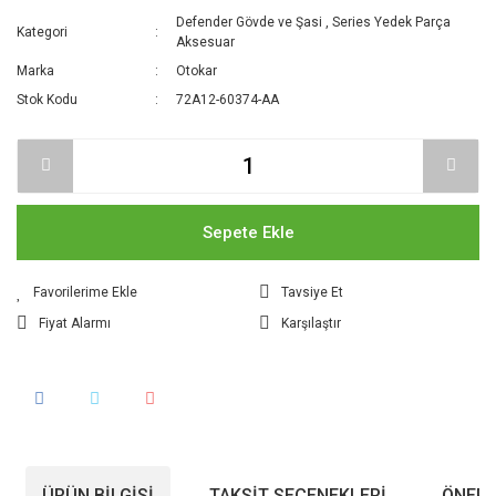
Defender Gövde ve Şasi
,
Series Yedek Parça
Kategori
Aksesuar
Marka
Otokar
Stok Kodu
72A12-60374-AA
Sepete Ekle
Tavsiye Et
Fiyat Alarmı
Karşılaştır
ÜRÜN BILGISI
TAKSIT SEÇENEKLERI
ÖNERI