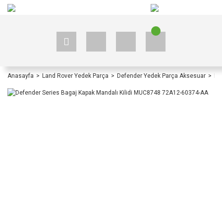
+90 535 523 33 59
+90 535 523 33 59
Anasayfa
Land Rover Yedek Parça
Defender Yedek Parça Aksesuar
De