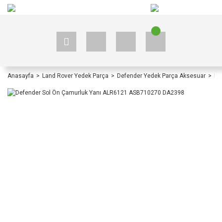
+90 535 523 33 59
+90 535 523 33 59
Anasayfa
Land Rover Yedek Parça
Defender Yedek Parça Aksesuar
De