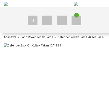
+90 535 523 33 59
+90 535 523 33 59
Anasayfa
Land Rover Yedek Parça
Defender Yedek Parça Aksesuar
De