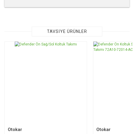
Bu ürünün fiyat bilgisi, resim, ürün açıklamalarında ve diğer
konularda yetersiz gördüğünüz noktaları öneri formunu
kullanarak tarafımıza iletebilirsiniz.
Görüş ve önerileriniz için teşekkür ederiz.
TAVSİYE ÜRÜNLER
Ürün resmi kalitesiz, bozuk veya görüntülenemiyor.
Ürün açıklamasında eksik bilgiler bulunuyor.
Ürün bilgilerinde hatalar bulunuyor.
Ürün fiyatı diğer sitelerden daha pahalı.
Bu ürüne benzer farklı alternatifler olmalı.
Gönder
Otokar
Otokar