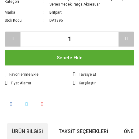
Kategori
Series Yedek Parça Aksesuar
Marka
Britpart
Stok Kodu
DA1895
Sepete Ekle
Tavsiye Et
Fiyat Alarmı
Karşılaştır
ÜRÜN BILGISI
TAKSIT SEÇENEKLERI
ÖNERI