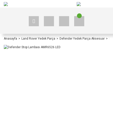
+90 535 523 33 59
+90 535 523 33 59
Anasayfa
Land Rover Yedek Parça
Defender Yedek Parça Aksesuar
De