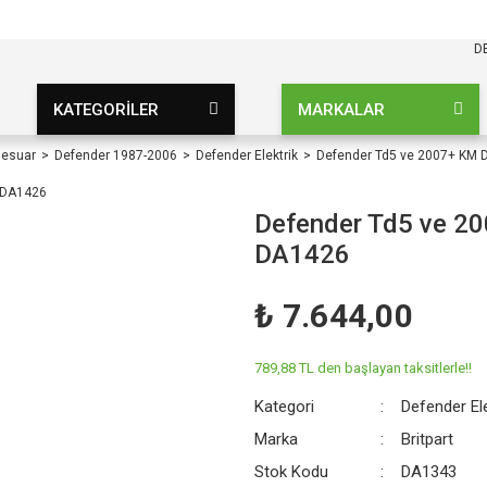
KARGO BEDAVA
UZ ŞARTSIZ
D
KATEGORİLER
MARKALAR
sesuar
Defender 1987-2006
Defender Elektrik
Defender Td5 ve 2007+ KM 
Defender Td5 ve 2
DA1426
₺ 7.644,00
789,88 TL den başlayan taksitlerle!!
Kategori
Defender Ele
Marka
Britpart
Stok Kodu
DA1343