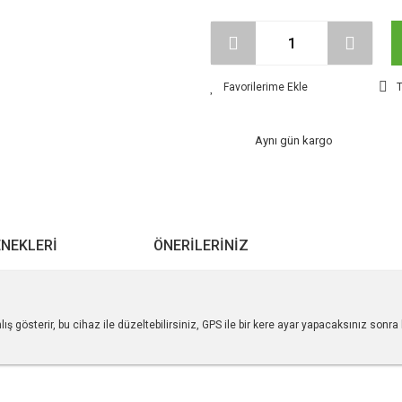
T
Aynı gün kargo
ENEKLERI
ÖNERILERINIZ
ış gösterir, bu cihaz ile düzeltebilirsiniz, GPS ile bir kere ayar yapacaksınız sonr
r konularda yetersiz gördüğünüz noktaları öneri formunu kullanarak tarafımıza ile