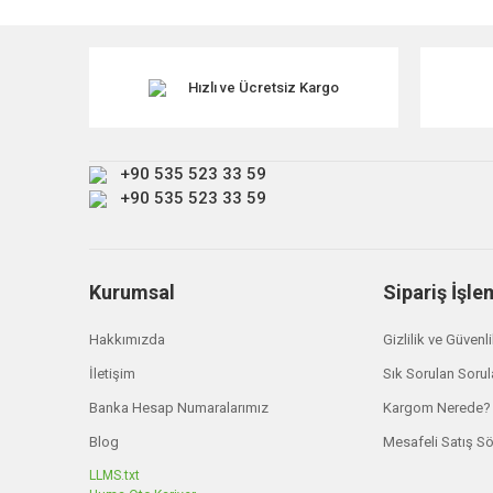
Görüş ve önerileriniz için teşekkür ederiz.
Ürün resmi kalitesiz, bozuk veya görüntülenemiyor.
Ürün açıklamasında eksik bilgiler bulunuyor.
Hızlı ve Ücretsiz Kargo
Ürün bilgilerinde hatalar bulunuyor.
Ürün fiyatı diğer sitelerden daha pahalı.
+90 535 523 33 59
Bu ürüne benzer farklı alternatifler olmalı.
+90 535 523 33 59
Kurumsal
Sipariş İşle
Hakkımızda
Gizlilik ve Güvenl
İletişim
Sık Sorulan Sorul
Banka Hesap Numaralarımız
Kargom Nerede?
Blog
Mesafeli Satış S
LLMS.txt