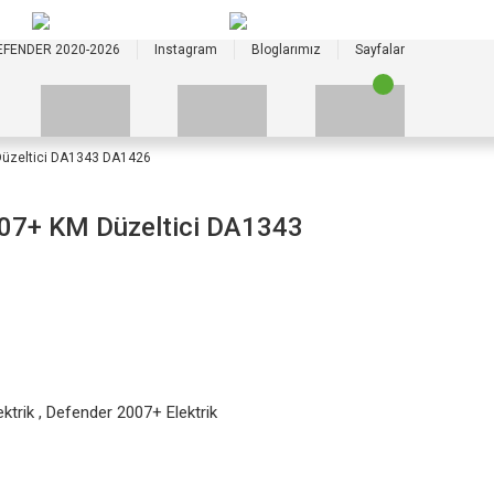
+90 535 523 33 59
+90 535 523 33 59
EFENDER 2020-2026
Instagram
Bloglarımız
Sayfalar
Düzeltici DA1343 DA1426
007+ KM Düzeltici DA1343
ktrik
,
Defender 2007+ Elektrik