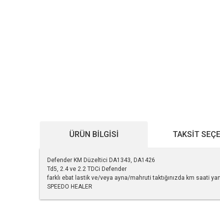
ÜRÜN BILGISI
TAKSIT SEÇ
Defender KM Düzeltici DA1343, DA1426
Td5, 2.4 ve 2.2 TDCi Defender
farklı ebat lastik ve/veya ayna/mahruti taktığınızda km saati yanl
SPEEDO HEALER
Bu ürünün fiyat bilgisi, resim, ürün açıklamalarında ve diğe