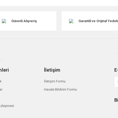
Güvenli Alışveriş
Garantili ve Orijinal Yede
mleri
İletişim
E
Gönder
ik
İletişim Formu
ar
Havale Bildirim Formu
B
özleşmesi