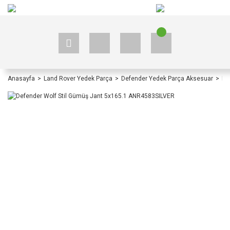
+90 535 523 33 59
+90 535 523 33 59
Anasayfa
Land Rover Yedek Parça
Defender Yedek Parça Aksesuar
De