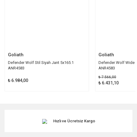
Bu ürüne benzer farklı alternatifler olmalı.
Gönder
Goliath
Goliath
Defender Wolf Stil Siyah Jant 5x165.1
Defender Wolf Wide St
ANR4583
ANR4583
₺ 7.566,00
₺ 6.984,00
₺ 6.431,10
Hızlı ve Ücretsiz Kargo