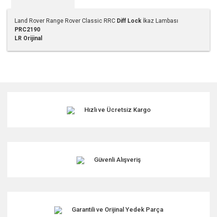
Land Rover Range Rover Classic RRC
Diff Lock
İkaz Lambası
PRC2190
LR Orijinal
Bu ürünün fiyat bilgisi, resim, ürün açıklamalarında ve diğer
konularda yetersiz gördüğünüz noktaları öneri formunu
kullanarak tarafımıza iletebilirsiniz.
Görüş ve önerileriniz için teşekkür ederiz.
Hızlı ve Ücretsiz Kargo
Ürün resmi kalitesiz, bozuk veya görüntülenemiyor.
Ürün açıklamasında eksik bilgiler bulunuyor.
Ürün bilgilerinde hatalar bulunuyor.
Ürün fiyatı diğer sitelerden daha pahalı.
Güvenli Alışveriş
Bu ürüne benzer farklı alternatifler olmalı.
Garantili ve Orijinal Yedek Parça