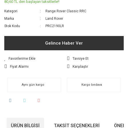
80,60 TL den başlayan taksitlerle!!
Kategori
Range Rover Classic RRC
Marka
Land Rover
Stok Kodu
PRC2190LR
Gelince Haber Ver
Tavsiye Et
Fiyat Alarmı
Karşılaştır
Aynı gün kargo
Kargo bedava
ÜRÜN BILGISI
TAKSIT SEÇENEKLERI
ÖNERI