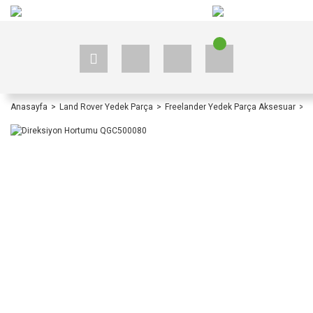
+90 535 523 33 59
+90 535 523 33 59
Anasayfa
Land Rover Yedek Parça
Freelander Yedek Parça Aksesuar
F