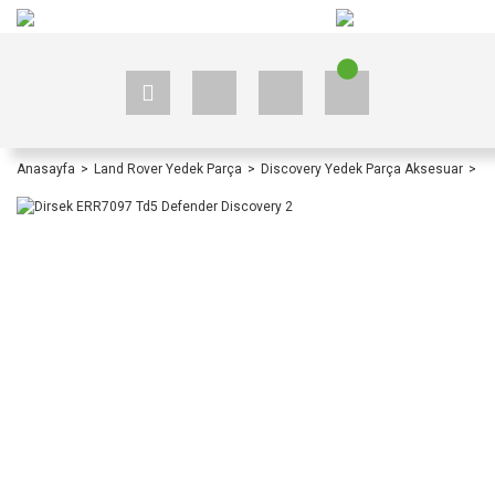
+90 535 523 33 59
+90 535 523 33 59
Anasayfa
Land Rover Yedek Parça
Discovery Yedek Parça Aksesuar
D