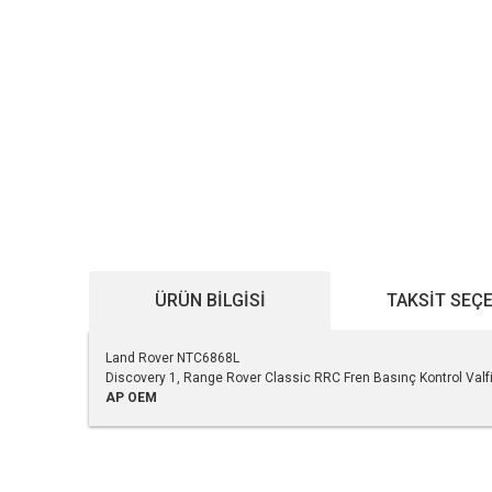
ÜRÜN BILGISI
TAKSIT SEÇ
Land Rover NTC6868L
Discovery 1, Range Rover Classic RRC Fren Basınç Kontrol Valf
AP
OEM
Bu ürünün fiyat bilgisi, resim, ürün açıklamalarında ve diğe
Görüş ve önerileriniz için teşekkür ederiz.