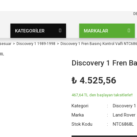
KARGO BEDAVA
UZ ŞARTSIZ
D
KATEGORİLER
MARKALAR
ksesuar
Discovery 1 1989-1998
Discovery 1 Fren Basınç Kontrol Valfi NTC68
Discovery 1 Fren B
₺ 4.525,56
467,64 TL den başlayan taksitlerle!!
Kategori
Discovery 1
Marka
Land Rover
Stok Kodu
NTC6868L