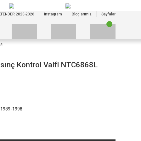
+90 535 523 33 59
+90 535 523 33 59
EFENDER 2020-2026
Instagram
Bloglarımız
Sayfalar
68L
asınç Kontrol Valfi NTC6868L
 1989-1998