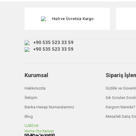
Ürün resmi kalitesiz, bozuk veya görüntülenemiyor.
Ürün açıklamasında eksik bilgiler bulunuyor.
Hızlı ve Ücretsiz Kargo
Ürün bilgilerinde hatalar bulunuyor.
Ürün fiyatı diğer sitelerden daha pahalı.
+90 535 523 33 59
Bu ürüne benzer farklı alternatifler olmalı.
+90 535 523 33 59
Kurumsal
Sipariş İşle
Hakkımızda
Gizlilik ve Güvenl
İletişim
Sık Sorulan Sorul
Banka Hesap Numaralarımız
Kargom Nerede?
Blog
Mesafeli Satış S
LLMS.txt
Huma Oto Kariyer