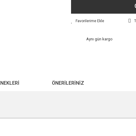
T
Aynı gün kargo
ENEKLERI
ÖNERILERINIZ
i
r konularda yetersiz gördüğünüz noktaları öneri formunu kullanarak tarafımıza ile