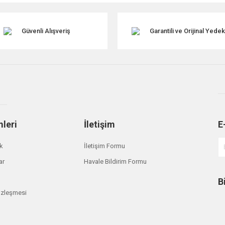
Güvenli Alışveriş
Garantili ve Orijinal Yede
mleri
İletişim
E
Gönder
ik
İletişim Formu
ar
Havale Bildirim Formu
B
özleşmesi