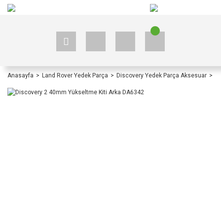
+90 535 523 33 59
+90 535 523 33 59
Anasayfa
Land Rover Yedek Parça
Discovery Yedek Parça Aksesuar
D