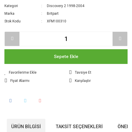
Kategori
Discovery 2 1998-2004
Marka
Britpart
Stok Kodu
XFM100310
Sepete Ekle
Tavsiye Et
Fiyat Alarmı
Karşılaştır
ÜRÜN BILGISI
TAKSIT SEÇENEKLERI
ÖNERI