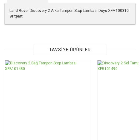
Land Rover Discovery 2 Arka Tampon Stop Lambası Duyu XFM100310
Britpart
Bu ürünün fiyat bilgisi, resim, ürün açıklamalarında ve diğer
konularda yetersiz gördüğünüz noktaları öneri formunu
kullanarak tarafımıza iletebilirsiniz.
Görüş ve önerileriniz için teşekkür ederiz.
TAVSİYE ÜRÜNLER
Ürün resmi kalitesiz, bozuk veya görüntülenemiyor.
Ürün açıklamasında eksik bilgiler bulunuyor.
Ürün bilgilerinde hatalar bulunuyor.
Ürün fiyatı diğer sitelerden daha pahalı.
Bu ürüne benzer farklı alternatifler olmalı.