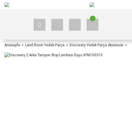
+90 535 523 33 59
+90 535 523 33 59
Anasayfa
Land Rover Yedek Parça
Discovery Yedek Parça Aksesuar
D