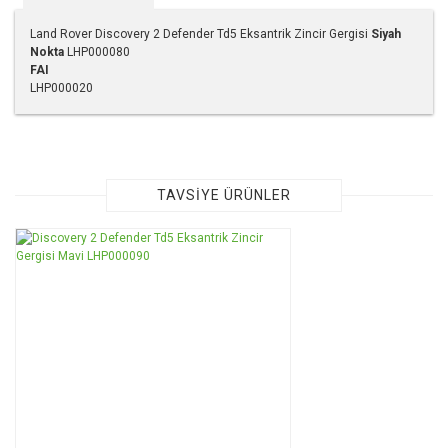
Land Rover Discovery 2 Defender Td5 Eksantrik Zincir Gergisi
Siyah
Nokta
LHP000080
FAI
LHP000020
Bu ürünün fiyat bilgisi, resim, ürün açıklamalarında ve diğer
konularda yetersiz gördüğünüz noktaları öneri formunu
kullanarak tarafımıza iletebilirsiniz.
Görüş ve önerileriniz için teşekkür ederiz.
TAVSİYE ÜRÜNLER
Ürün resmi kalitesiz, bozuk veya görüntülenemiyor.
Ürün açıklamasında eksik bilgiler bulunuyor.
Ürün bilgilerinde hatalar bulunuyor.
Ürün fiyatı diğer sitelerden daha pahalı.
Bu ürüne benzer farklı alternatifler olmalı.