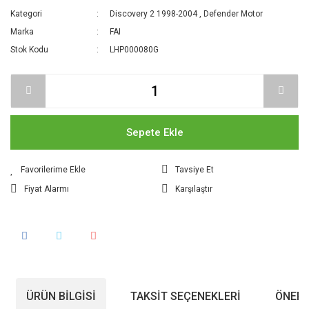
Kategori
Discovery 2 1998-2004
,
Defender Motor
Marka
FAI
Stok Kodu
LHP000080G
Sepete Ekle
Tavsiye Et
Fiyat Alarmı
Karşılaştır
ÜRÜN BILGISI
TAKSIT SEÇENEKLERI
ÖNERI