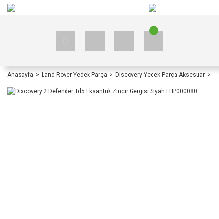
+90 535 523 33 59
+90 535 523 33 59
Anasayfa
Land Rover Yedek Parça
Discovery Yedek Parça Aksesuar
D